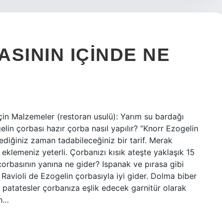
SININ IÇINDE NE
İçin Malzemeler (restoran usulü): Yarım su bardağı
lin çorbası hazır çorba nasıl yapılır? “Knorr Ezogelin
stediğiniz zaman tadabileceğiniz bir tarif. Merak
a eklemeniz yeterli. Çorbanızı kısık ateşte yaklaşık 15
 çorbasının yanına ne gider? Ispanak ve pırasa gibi
 Ravioli de Ezogelin çorbasıyla iyi gider. Dolma biber
atlı patatesler çorbanıza eşlik edecek garnitür olarak
in…