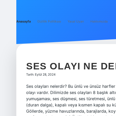
Anasayfa
Gizlilik Politikası
Yasal Uyarı
Hakkımızda
KIYIDAN
İLHAM
SES OLAYI NE D
HIKAYELERI
Tarih: Eylül 28, 2024
YAZILAR
Ses olayları nelerdir? Bu ünlü ve ünsüz harfler
olayı vardır. Dilimizde ses olayları 8 başlık a
yumuşaması, ses düşmesi, ses türetmesi, ünlü 
(duran dalga), kapalı veya kısmen kapalı su kü
Göllerde, yüzme havuzlarında, barajlarda, koyl