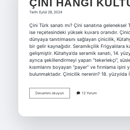
ÇINI HANGI KÜLT
Tarih: Eylül 28, 2024
Çini Türk sanatı mı? Çini sanatına geleneksel Tü
ise reçetesindeki yüksek kuvars oranıdır. Çinic
dünyaya tanıtılmasını sağlayan çinicilik, Küta
bir gelir kaynağıdır. Seramikçilik Frigyalılar
gelişmiştir. Kütahya’da seramik sanatı, 14. yüzy
ayrıca şekillendirmeyi yapan “tekerlekçi”, süsl
kısımlarını boyayan “payer” ve fırınlama işini y
bulunmaktadır. Çinicilik nerenin? 18. yüzyılda İ
Çini
Devamını okuyun
12 Yorum
Hangi
Kültüre
Aittir