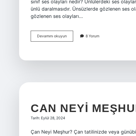
sınıf ses olayları nedir? Ünlülerdeki ses olayla
ünlü daralmasıdır. Ünsüzlerde gözlenen ses ola
gözlenen ses olayları…
Ses
Devamını okuyun
8 Yorum
Olayı
Ne
Demek
CAN NEYI MEŞH
Tarih: Eylül 28, 2024
Çan Neyi Meşhur? Çan tatilinizde veya günübir