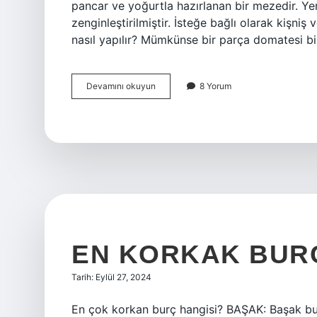
pancar ve yoğurtla hazırlanan bir mezedir. Ye
zenginleştirilmiştir. İsteğe bağlı olarak kişniş
nasıl yapılır? Mümkünse bir parça domatesi b
Atatürk
Devamını okuyun
8 Yorum
Mezesi
Nasıl
Yapılır
EN KORKAK BURÇ
Tarih: Eylül 27, 2024
En çok korkan burç hangisi? BAŞAK: Başak b