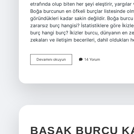
etrafında olup biten her şeyi eleştirir, yargıla
Boğa burcunun en öfkeli burçlar listesinde olm
göründükleri kadar sakin değildir. Boğa burcu 
zararsız burç hangisi? İstatistiklere göre İkiz
burç hangi burç? İkizler burcu, dünyanın en zek
zekaları ve iletişim becerileri, dahil oldukları
En
Devamını okuyun
14 Yorum
Korkak
Burç
Hangisi
BAŞAK BURCU K