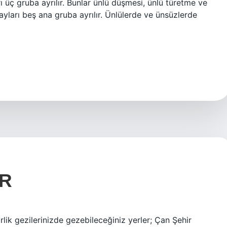
rı üç gruba ayrılır. Bunlar ünlü düşmesi, ünlü türetme ve
yları beş ana gruba ayrılır. Ünlülerde ve ünsüzlerde
UR
lik gezilerinizde gezebileceğiniz yerler; Çan Şehir