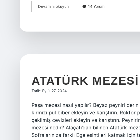
Ezo
Devamını okuyun
14 Yorum
Gelin
Çorbasının
Içinde
Ne
Var
ATATÜRK MEZESI 
Tarih: Eylül 27, 2024
Paşa mezesi nasıl yapılır? Beyaz peyniri derin
kırmızı pul biber ekleyin ve karıştırın. Rokfor
çekilmiş cevizleri ekleyin ve karıştırın. Peyniri
mezesi nedir? Alaçatı’dan bilinen Atatürk mezes
Sofralarınıza farklı Ege esintileri katmak için