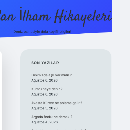
dan İlham Hikayeleri
Deniz esintisiyle dolu keyifli bilgiler!
betci
vdcasino güncel giriş
ilbet casino
ilbet yeni giriş
Betexp
SIDEBAR
SON YAZILAR
Dinimizde aşk var mıdır ?
Ağustos 6, 2026
Kumru neye denir ?
Ağustos 6, 2026
Avesta Kürtçe ne anlama gelir ?
Ağustos 5, 2026
Argoda fındık ne demek ?
Ağustos 4, 2026