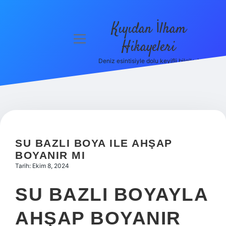
Kıyıdan İlham
menüyü
Hikayeleri
aç
Deniz esintisiyle dolu keyifli bilgiler!
Anasayfa
Gizlilik
Politikası
Yasal Uyarı
SU BAZLI BOYA ILE AHŞAP
Hakkımızda
BOYANIR MI
Tarih: Ekim 8, 2024
SU BAZLI BOYAYLA
AHŞAP BOYANIR