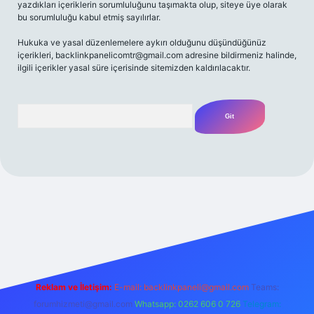
yazdıkları içeriklerin sorumluluğunu taşımakta olup, siteye üye olarak
bu sorumluluğu kabul etmiş sayılırlar.
Hukuka ve yasal düzenlemelere aykırı olduğunu düşündüğünüz
içerikleri,
backlinkpanelicomtr@gmail.com
adresine bildirmeniz halinde,
ilgili içerikler yasal süre içerisinde sitemizden kaldırılacaktır.
Arama
 giriş
Betexper giriş adresi
betexper.xyz
m elexbet
Reklam ve İletişim:
E-mail:
backlinkpaneli@gmail.com
Teams:
forumhizmeti@gmail.com
Whatsapp: 0262 606 0 726
Telegram: