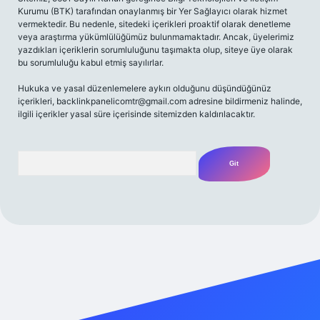
Kurumu (BTK) tarafından onaylanmış bir Yer Sağlayıcı olarak hizmet
vermektedir. Bu nedenle, sitedeki içerikleri proaktif olarak denetleme
veya araştırma yükümlülüğümüz bulunmamaktadır. Ancak, üyelerimiz
yazdıkları içeriklerin sorumluluğunu taşımakta olup, siteye üye olarak
bu sorumluluğu kabul etmiş sayılırlar.
Hukuka ve yasal düzenlemelere aykırı olduğunu düşündüğünüz
içerikleri,
backlinkpanelicomtr@gmail.com
adresine bildirmeniz halinde,
ilgili içerikler yasal süre içerisinde sitemizden kaldırılacaktır.
Arama
etexper giriş adresi
betexper.xyz
m elexbet