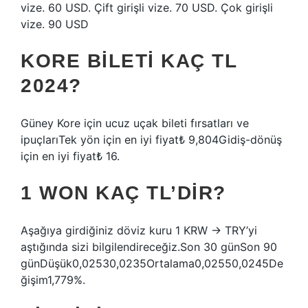
vize. 60 USD. Çift girişli vize. 70 USD. Çok girişli
vize. 90 USD
KORE BILETI KAÇ TL
2024?
Güney Kore için ucuz uçak bileti fırsatları ve
ipuçlarıTek yön için en iyi fiyat₺ 9,804Gidiş-dönüş
için en iyi fiyat₺ 16.
1 WON KAÇ TL’DIR?
Aşağıya girdiğiniz döviz kuru 1 KRW → TRY’yi
aştığında sizi bilgilendireceğiz.Son 30 günSon 90
günDüşük0,02530,0235Ortalama0,02550,0245De
ğişim1,779%.