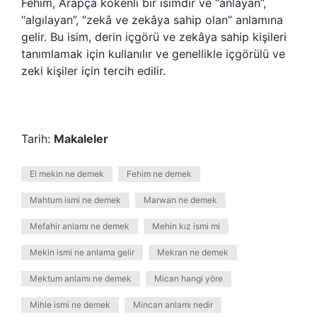
Fehim, Arapça kökenli bir isimdir ve “anlayan”,
“algılayan”, “zekâ ve zekâya sahip olan” anlamına
gelir. Bu isim, derin içgörü ve zekâya sahip kişileri
tanımlamak için kullanılır ve genellikle içgörülü ve
zeki kişiler için tercih edilir.
Tarih:
Makaleler
El mekin ne demek
Fehim ne demek
Mahtum ismi ne demek
Marwan ne demek
Mefahir anlamı ne demek
Mehin kız ismi mi
Mekin ismi ne anlama gelir
Mekran ne demek
Mektum anlamı ne demek
Mican hangi yöre
Mihle ismi ne demek
Mincan anlamı nedir