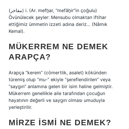
(ﻣﻔﺎﺧﺮ) i. (Ar. mefḫar, “mefāḫir”in çoğulu)
Övünülecek şeyler: Mensubu olmaktan iftihar
ettiğimiz ümmetin izzeti adına deriz… (Nâmık
Kemal).
MÜKERREM NE DEMEK
ARAPÇA?
Arapça “kerem” (cömertlik, asalet) kökünden
türemiş olup “mu-” ekiyle “şereflendirilen” veya
“saygın” anlamına gelen bir isim haline gelmiştir.
Mükerrem genellikle aile tarafından çocuğun
hayatının değerli ve saygın olması umuduyla
yerleştirilir.
MIRZE ISMI NE DEMEK?