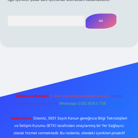
Arama
Reklam ve İletişim:
E-mail:
backlinkpaneli@gmail.com
Teams:
forumhizmeti@gmail.com
Whatsapp: 0262 606 0 726
Telegram:
@karabul
Yasal Uyarı:
Sitemiz, 5651 Sayılı Kanun gereğince Bilgi Teknolojileri
ve İletişim Kurumu (BTK) tarafından onaylanmış bir Yer Sağlayıcı
olarak hizmet vermektedir. Bu nedenle, sitedeki içerikleri proaktif