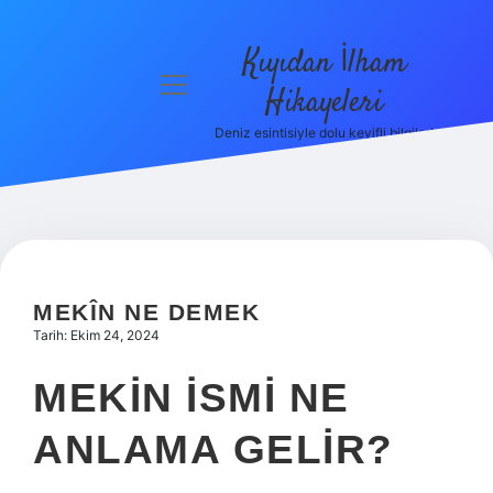
Kıyıdan İlham
menüyü
Hikayeleri
aç
Deniz esintisiyle dolu keyifli bilgiler!
Anasayfa
Gizlilik
Politikası
Yasal Uyarı
MEKÎN NE DEMEK
Hakkımızda
Tarih: Ekim 24, 2024
MEKIN ISMI NE
ANLAMA GELIR?