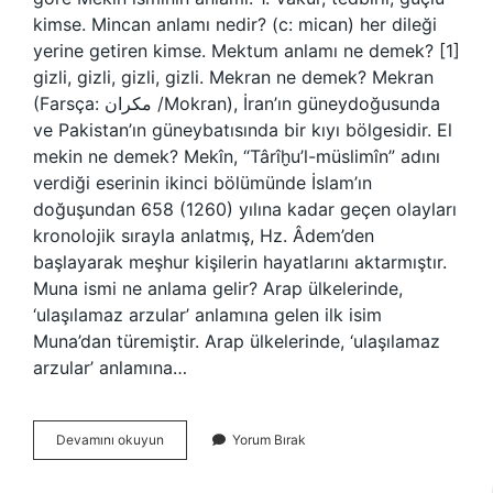
kimse. Mincan anlamı nedir? (c: mican) her dileği
yerine getiren kimse. Mektum anlamı ne demek? [1]
gizli, gizli, gizli, gizli. Mekran ne demek? Mekran
(Farsça: مکران /Mokran), İran’ın güneydoğusunda
ve Pakistan’ın güneybatısında bir kıyı bölgesidir. El
mekin ne demek? Mekîn, “Târîḫu’l-müslimîn” adını
verdiği eserinin ikinci bölümünde İslam’ın
doğuşundan 658 (1260) yılına kadar geçen olayları
kronolojik sırayla anlatmış, Hz. Âdem’den
başlayarak meşhur kişilerin hayatlarını aktarmıştır.
Muna ismi ne anlama gelir? Arap ülkelerinde,
‘ulaşılamaz arzular’ anlamına gelen ilk isim
Muna’dan türemiştir. Arap ülkelerinde, ‘ulaşılamaz
arzular’ anlamına…
Mekîn
Devamını okuyun
Yorum Bırak
Ne
Demek