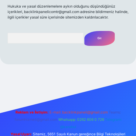
Hukuka ve yasal düzenlemelere aykırı olduğunu düşündüğünüz
içerikleri,
backlinkpanelicomtr@gmail.com
adresine bildirmeniz halinde,
ilgili içerikler yasal süre içerisinde sitemizden kaldırılacaktır.
Arama
et yeni giriş
Betexper giriş adresi
betexper.xyz
m elexbet
Reklam ve İletişim:
E-mail:
backlinkpaneli@gmail.com
Teams:
forumhizmeti@gmail.com
Whatsapp: 0262 606 0 726
Telegram:
@karabul
Yasal Uyarı:
Sitemiz, 5651 Sayılı Kanun gereğince Bilgi Teknolojileri