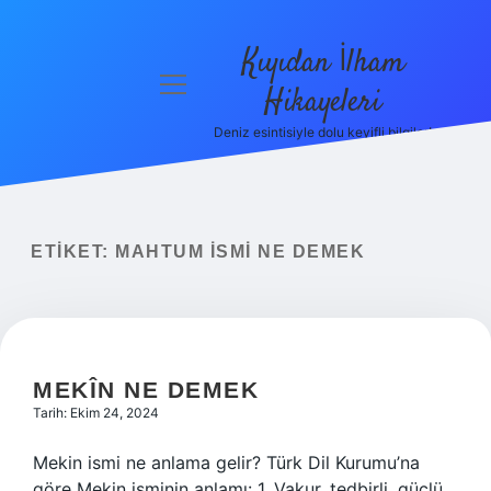
Kıyıdan İlham
menüyü
Hikayeleri
aç
Deniz esintisiyle dolu keyifli bilgiler!
Anasayfa
Gizlilik
Politikası
ETIKET:
MAHTUM ISMI NE DEMEK
Yasal Uyarı
Hakkımızda
MEKÎN NE DEMEK
Tarih: Ekim 24, 2024
Mekin ismi ne anlama gelir? Türk Dil Kurumu’na
göre Mekin isminin anlamı: 1. Vakur, tedbirli, güçlü