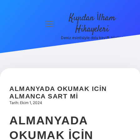
Kıyıdan İlham
menüyü
Hikayeleri
aç
Deniz esintisiyle dolu keyifli bilgiler!
Anasayfa
Gizlilik
Politikası
Yasal Uyarı
ALMANYADA OKUMAK ICIN
Hakkımızda
ALMANCA SART MI
Tarih: Ekim 1, 2024
ALMANYADA
OKUMAK IÇIN