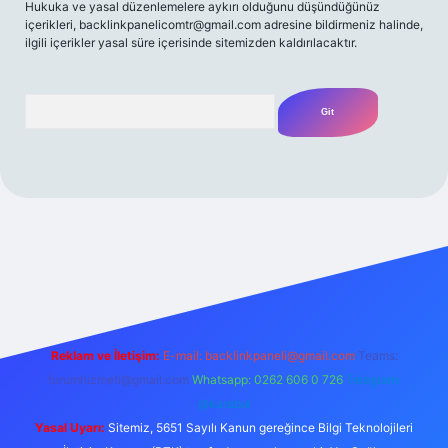
Hukuka ve yasal düzenlemelere aykırı olduğunu düşündüğünüz
içerikleri,
backlinkpanelicomtr@gmail.com
adresine bildirmeniz halinde,
ilgili içerikler yasal süre içerisinde sitemizden kaldırılacaktır.
Arama
ş adresi
betexper.xyz
m elexbet
Reklam ve İletişim:
E-mail:
backlinkpaneli@gmail.com
Teams:
forumhizmeti@gmail.com
Whatsapp: 0262 606 0 726
Telegram:
@karabul
Yasal Uyarı:
Sitemiz, 5651 Sayılı Kanun gereğince Bilgi Teknolojileri