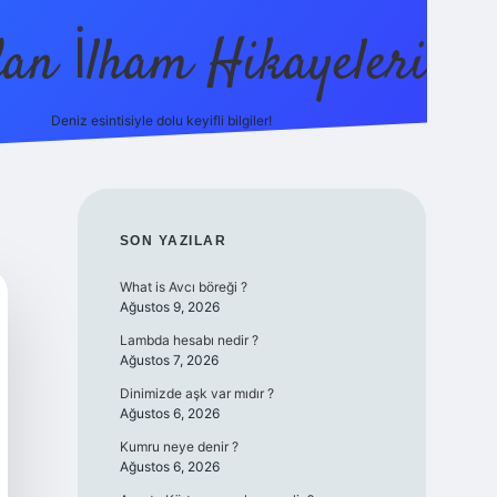
dan İlham Hikayeleri
Deniz esintisiyle dolu keyifli bilgiler!
betci
vdcasino güncel giriş
ilbet casino
ilbet yeni gir
SIDEBAR
SON YAZILAR
What is Avcı böreği ?
Ağustos 9, 2026
Lambda hesabı nedir ?
Ağustos 7, 2026
Dinimizde aşk var mıdır ?
Ağustos 6, 2026
Kumru neye denir ?
Ağustos 6, 2026