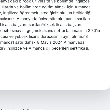
nya’daki birçok üniversite ve bölümde İngilizce
 okullarda ve bölümlerde eğitim almak için Almanca
, İngilizce öğrenmek istediğiniz okulun belirlediği
malısınız. Almanyada üniversite okumanın şartları
rıLisans başvuru şartlarıYüksek lisans başvuru
rsite sınavını geçmekLisans not ortalamasının 2.70’in
cesi ve yüksek lisans derecesinin aynı olması18
lmanca1 satır daha• 8 Mayıs 2024 Almanyada
r? İngilizce ve Almanca dil becerileri sertifikası.