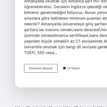
Almanyada okumak için Almanca şart mı? Alma
öğrenebilirsiniz. Derslerin İngilizce işlendiği
bilmeniz gerekmediğini biliyoruz. Bunun yerine
sınavlara göre belirlenen minimum puanları al
nelerdir? Almanya’da üniversiteye giriş şartla
şartlarıLise mezunu olmakLisans derecesiÜnive
üzerinde olmasıAlmanca sertifikasıLisans dere
yaşından büyük olmakEn az C1 seviyesinde A
üniversite okumak için hangi dil seviyesi gereki
TOEFL 550 veya…
Almanyada
Devamını okuyun
12 Yorum
Okumak
Icin
Almanca
Sart
Mi