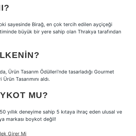
I?
epki sayesinde Birağ, en çok tercih edilen ayçiçeği
retiminde büyük bir yere sahip olan Thrakya tarafından
ÜLKENIN?
ıda, Ürün Tasarım Ödülleri’nde tasarladığı Gourmet
i Ürün Tasarımını aldı.
OYKOT MU?
50 yıllık deneyime sahip 5 kıtaya ihraç eden ulusal ve
ya markası boykot değil!
ek Girer Mi