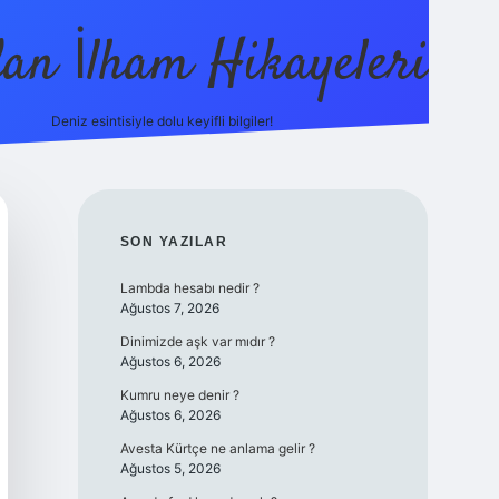
dan İlham Hikayeleri
Deniz esintisiyle dolu keyifli bilgiler!
betci
vdcasino güncel giriş
ilbet casino
ilbet yeni giriş
B
SIDEBAR
SON YAZILAR
Lambda hesabı nedir ?
Ağustos 7, 2026
Dinimizde aşk var mıdır ?
Ağustos 6, 2026
Kumru neye denir ?
Ağustos 6, 2026
Avesta Kürtçe ne anlama gelir ?
Ağustos 5, 2026