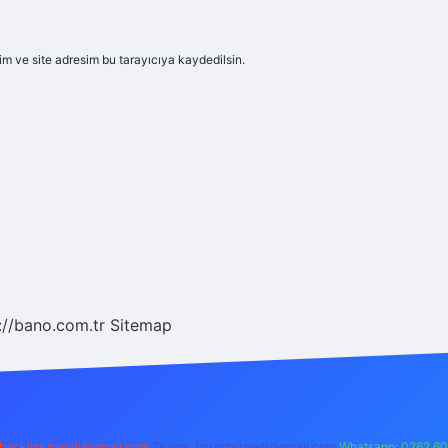
m ve site adresim bu tarayıcıya kaydedilsin.
://bano.com.tr
Sitemap
backlinkpaneli@gmail.com
Teams:
forumhizmeti@gmail.com
Whatsapp: 0262 60