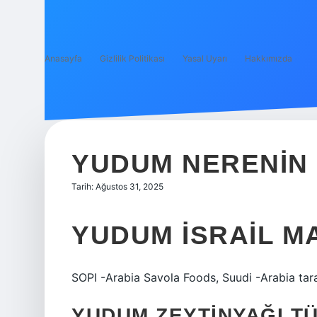
Anasayfa
Gizlilik Politikası
Yasal Uyarı
Hakkımızda
YUDUM NERENIN
Tarih: Ağustos 31, 2025
YUDUM İSRAIL MA
SOPI -Arabia Savola Foods, Suudi -Arabia taraf
YUDUM ZEYTINYAĞI TÜ