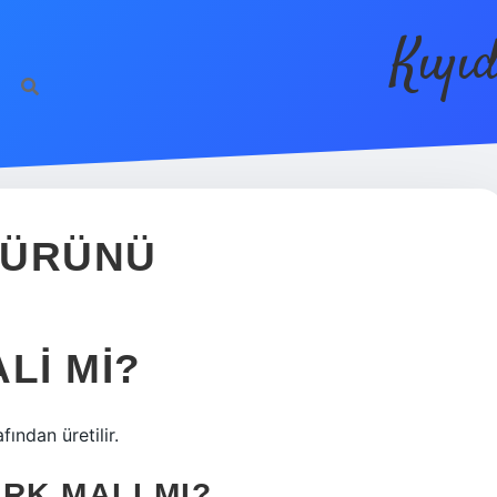
Kıyı
 ÜRÜNÜ
LI MI?
ından üretilir.
RK MALI MI?