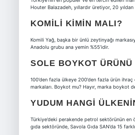
Torkiye’nin en popüler ve en tercih edilen m
Houter Balazadeh, yıllardır üretiyor, 20 yıldan
KOMILI KIMIN MALI?
Komili Yağ, başka bir ünlü zeytinyağı markasıy
Anadolu grubu ana yemin %55’idir.
SOLE BOYKOT ÜRÜNÜ
100’den fazla ülkeye 200’den fazla ürün ihraç 
markaları. Boykot mu? Hayır, marka boykot de
YUDUM HANGI ÜLKENI
Türkiye’deki perakende petrol sektörünün en 
gıda sektöründe, Savola Gıda SAN’da 15 farklı