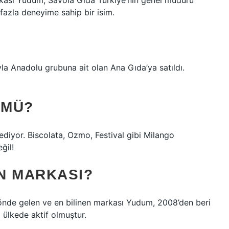
arkası Yudum, Savola Gıda Türkiye’nin genel müdürü
 fazla deneyime sahip bir isim.
la Anadolu grubuna ait olan Ana Gıda’ya satıldı.
 MÜ?
ediyor. Biscolata, Ozmo, Festival gibi Milango
ğil!
N MARKASI?
önde gelen ve en bilinen markası Yudum, 2008’den beri
 ülkede aktif olmuştur.