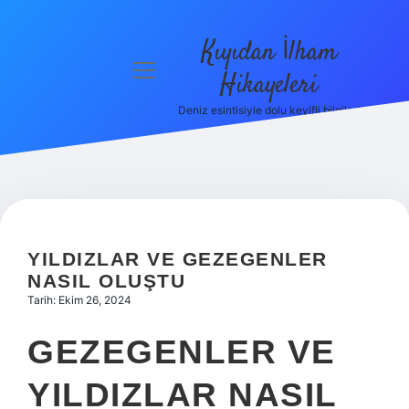
Kıyıdan İlham
menüyü
Hikayeleri
aç
Deniz esintisiyle dolu keyifli bilgiler!
Anasayfa
Gizlilik
Politikası
Yasal Uyarı
YILDIZLAR VE GEZEGENLER
Hakkımızda
NASIL OLUŞTU
Tarih: Ekim 26, 2024
GEZEGENLER VE
YILDIZLAR NASIL