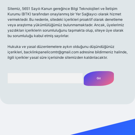
Sitemiz, 5651 Sayılı Kanun gereğince Bilgi Teknolojileri ve İletişim
Kurumu (BTK) tarafından onaylanmış bir Yer Sağlayıcı olarak hizmet
vermektedir. Bu nedenle, sitedeki içerikleri proaktif olarak denetleme
veya araştırma yükümlülüğümüz bulunmamaktadır. Ancak, üyelerimiz
yazdıkları içeriklerin sorumluluğunu taşımakta olup, siteye üye olarak
bu sorumluluğu kabul etmiş sayılırlar.
Hukuka ve yasal düzenlemelere aykırı olduğunu düşündüğünüz
içerikleri,
backlinkpanelicomtr@gmail.com
adresine bildirmeniz halinde,
ilgili içerikler yasal süre içerisinde sitemizden kaldırılacaktır.
Arama
exper giriş adresi
betexper.xyz
m elexbet