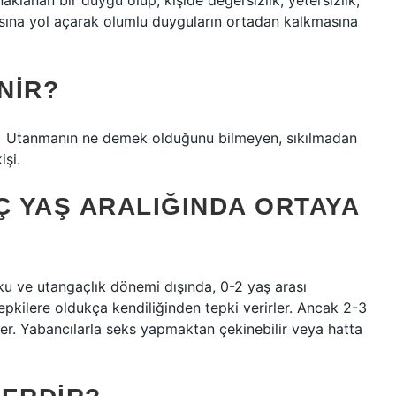
aklanan bir duygu olup, kişide değersizlik, yetersizlik,
asına yol açarak olumlu duyguların ortadan kalkmasına
NIR?
ur) Utanmanın ne demek olduğunu bilmeyen, sıkılmadan
şi.
 YAŞ ARALIĞINDA ORTAYA
rku ve utangaçlık dönemi dışında, 0-2 yaş arası
epkilere oldukça kendiliğinden tepki verirler. Ancak 2-3
er. Yabancılarla seks yapmaktan çekinebilir veya hatta