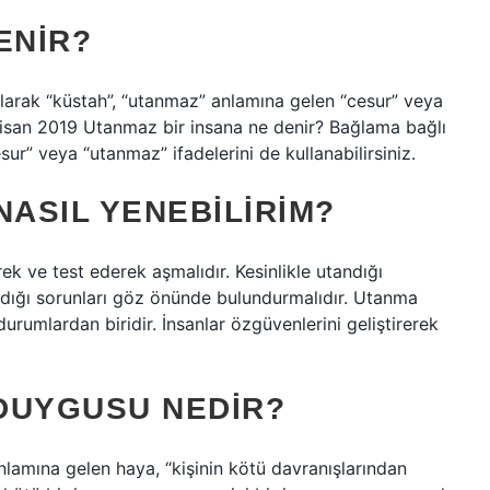
ENIR?
larak “küstah”, “utanmaz” anlamına gelen “cesur” veya
3 Nisan 2019 Utanmaz bir insana ne denir? Bağlama bağlı
r” veya “utanmaz” ifadelerini de kullanabilirsiniz.
ASIL YENEBILIRIM?
rek ve test ederek aşmalıdır. Kesinlikle utandığı
andığı sorunları göz önünde bulundurmalıdır. Utanma
urumlardan biridir. İnsanlar özgüvenlerini geliştirerek
DUYGUSU NEDIR?
nlamına gelen haya, “kişinin kötü davranışlarından