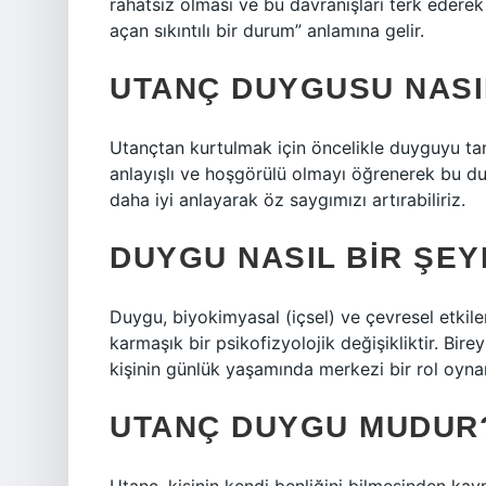
rahatsız olması ve bu davranışları terk ederek
açan sıkıntılı bir durum” anlamına gelir.
UTANÇ DUYGUSU NASIL
Utançtan kurtulmak için öncelikle duyguyu ta
anlayışlı ve hoşgörülü olmayı öğrenerek bu duy
daha iyi anlayarak öz saygımızı artırabiliriz.
DUYGU NASIL BIR ŞEY
Duygu, biyokimyasal (içsel) ve çevresel etkile
karmaşık bir psikofizyolojik değişikliktir. Bir
kişinin günlük yaşamında merkezi bir rol oynar
UTANÇ DUYGU MUDUR