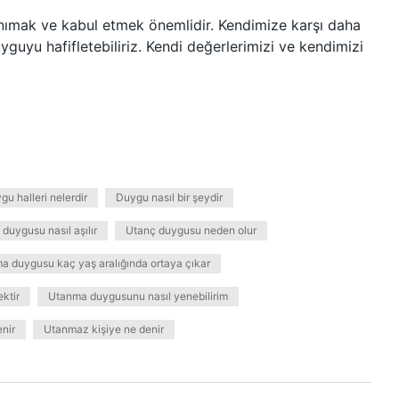
nımak ve kabul etmek önemlidir. Kendimize karşı daha
guyu hafifletebiliriz. Kendi değerlerimizi ve kendimizi
gu halleri nelerdir
Duygu nasıl bir şeydir
duygusu nasıl aşılır
Utanç duygusu neden olur
a duygusu kaç yaş aralığında ortaya çıkar
ktir
Utanma duygusunu nasıl yenebilirim
nir
Utanmaz kişiye ne denir