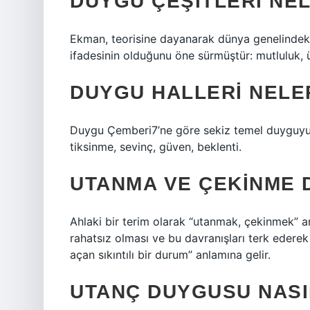
DUYGU ÇEŞITLERI NE
Ekman, teorisine dayanarak dünya genelindeki
ifadesinin olduğunu öne sürmüştür: mutluluk, 
DUYGU HALLERI NELE
Duygu Çemberi7’ne göre sekiz temel duyguyu aş
tiksinme, sevinç, güven, beklenti.
UTANMA VE ÇEKINME 
Ahlaki bir terim olarak “utanmak, çekinmek” a
rahatsız olması ve bu davranışları terk ederek
açan sıkıntılı bir durum” anlamına gelir.
UTANÇ DUYGUSU NASIL