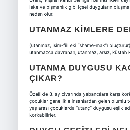
Utanç, kişinin kendi benliğini bilmesinden kayn
leke ve pişmanlık gibi içsel duyguların oluşm
neden olur.
UTANMAZ KIMLERE DE
(utanmaz, isim-fiil eki “shame-mak”ı oluştur
utanmazca davranan, utanmaz, arsız, küstah ki
UTANMA DUYGUSU KAÇ
ÇIKAR?
Özellikle 8. ay civarında yabancılara karşı ko
çocuklar genellikle insanlardan gelen olumlu t
yaş arası çocuklarda “utanç” duygusu eşlik ed
korkabilirler.