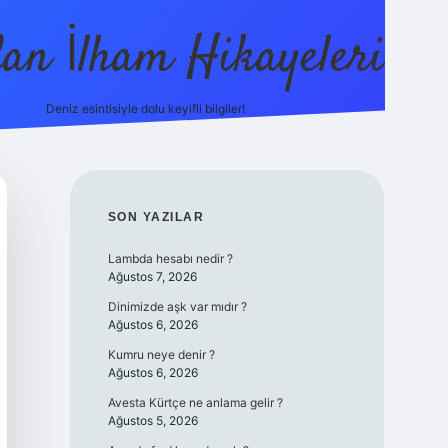
dan İlham Hikayeleri
Deniz esintisiyle dolu keyifli bilgiler!
SIDEBAR
SON YAZILAR
Lambda hesabı nedir ?
Ağustos 7, 2026
Dinimizde aşk var mıdır ?
Ağustos 6, 2026
Kumru neye denir ?
Ağustos 6, 2026
Avesta Kürtçe ne anlama gelir ?
Ağustos 5, 2026