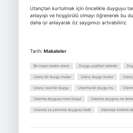
Utançtan kurtulmak için öncelikle duyguyu ta
anlayışlı ve hoşgörülü olmayı öğrenerek bu duy
daha iyi anlayarak öz saygımızı artırabiliriz.
Tarih:
Makaleler
Bir insan neden utanır
Duygu çeşitleri nelerdir
Duy
Utanç bir duygu mudur
Utanç duygu mudur
Utanç 
Utanç nasıl bir duygu
Utanma bir duygu mu
Utanm
Utanma duygusu nasıl oluşur
Utanma duygusu ne deme
Utanma ve çekinme duygusu nedir
Utanmaz kimlere de