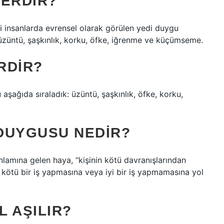
LERDIR?
 insanlarda evrensel olarak görülen yedi duygu
üzüntü, şaşkınlık, korku, öfke, iğrenme ve küçümseme.
RDIR?
ağıda sıraladık: üzüntü, şaşkınlık, öfke, korku,
DUYGUSU NEDIR?
nlamına gelen haya, “kişinin kötü davranışlarından
 kötü bir iş yapmasına veya iyi bir iş yapmamasına yol
 AŞILIR?