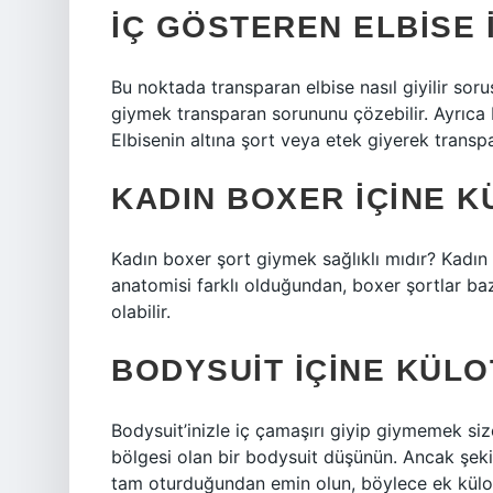
İÇ GÖSTEREN ELBISE I
Bu noktada transparan elbise nasıl giyilir sorus
giymek transparan sorununu çözebilir. Ayrıca
Elbisenin altına şort veya etek giyerek tran
KADIN BOXER IÇINE KÜ
Kadın boxer şort giymek sağlıklı mıdır? Kadın 
anatomisi farklı olduğundan, boxer şortlar bazı
olabilir.
BODYSUIT IÇINE KÜLOT
Bodysuit’inizle iç çamaşırı giyip giymemek size
bölgesi olan bir bodysuit düşünün. Ancak şekill
tam oturduğundan emin olun, böylece ek külot 