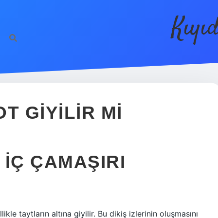
Kıyı
OT GIYILIR MI
 IÇ ÇAMAŞIRI
kle taytların altına giyilir. Bu dikiş izlerinin oluşmasını