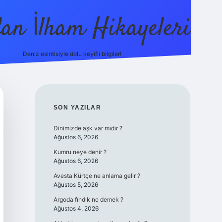
dan İlham Hikayeleri
Deniz esintisiyle dolu keyifli bilgiler!
betci
vdcasino güncel giriş
ilbet casino
ilbet yeni giriş
Bet
SIDEBAR
SON YAZILAR
Dinimizde aşk var mıdır ?
Ağustos 6, 2026
Kumru neye denir ?
Ağustos 6, 2026
Avesta Kürtçe ne anlama gelir ?
Ağustos 5, 2026
Argoda fındık ne demek ?
Ağustos 4, 2026