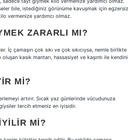
e, sadece tayt giymek kilo vermenize yardımcı olmaz.
seler bile, istediğiniz görünüme kavuşmak için egzersiz
kilo vermenize yardımcı olmaz.
IYMEK ZARARLI MI?
. İç çamaşırı çok sıkı ve çok sıkıcıysa, nemle birlikte
 oluşan kasık mantarı, hassasiyet ve kaşıntı ile kendini
IR MI?
terlemeyi artırır. Sıcak yaz günlerinde vücudunuza
iysiler tercih etmeniz en iyisidir.
YILIR MI?
ya kesim külotlar tercih edilir. Bu şekilde çamaşır