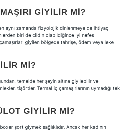
AŞIRI GIYILIR MI?
ken aynı zamanda fizyolojik dinlenmeye de ihtiyaç
lerden biri de cildin olabildiğince iyi nefes
 çamaşırları giyilen bölgede tahrişe, ödem veya leke
ILIR MI?
undan, temelde her şeyin altına giyilebilir ve
lekler, tişörtler. Termal iç çamaşırlarının uymadığı tek
LOT GIYILIR MI?
boxer şort giymek sağlıklıdır. Ancak her kadının