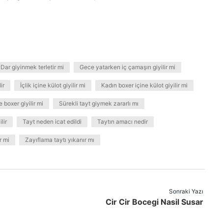
Dar giyinmek terletir mi
Gece yatarken iç çamaşırı giyilir mi
ir
İçlik içine külot giyilir mi
Kadın boxer içine külot giyilir mi
 boxer giyilir mi
Sürekli tayt giymek zararlı mı
lir
Tayt neden icat edildi
Taytın amacı nedir
r mi
Zayıflama taytı yıkanır mı
Sonraki Yazı
Cir Cir Bocegi Nasil Susar