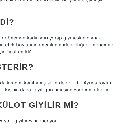
DI?
ı bir dönemde kadınların çorap giymesine olanak
ar, etek boylarının önemli ölçüde arttığı bir dönemde
n “icat edildi”.
STERIR?
a kendini kanıtlamış stillerden biridir. Ayrıca taytın
i, kişinin daha zayıf görünmesine yardımcı olabilir.
ÜLOT GIYILIR MI?
 şort giyilmesini öneriyor.