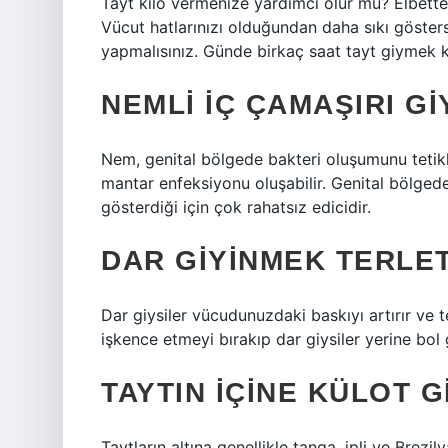
Tayt kilo vermenize yardımcı olur mu? Elbett
Vücut hatlarınızı olduğundan daha sıkı göster
yapmalısınız. Günde birkaç saat tayt giymek 
NEMLI IÇ ÇAMAŞIRI G
Nem, genital bölgede bakteri oluşumunu tetikler
mantar enfeksiyonu oluşabilir. Genital bölgede
gösterdiği için çok rahatsız edicidir.
DAR GIYINMEK TERLET
Dar giysiler vücudunuzdaki baskıyı artırır ve 
işkence etmeyi bırakıp dar giysiler yerine bol g
TAYTIN IÇINE KÜLOT GI
Taytların altına genellikle tanga, ipli ve Brezil