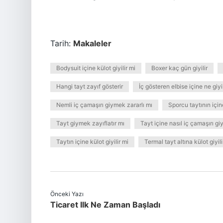
Tarih:
Makaleler
Bodysuit içine külot giyilir mi
Boxer kaç gün giyilir
Hangi tayt zayıf gösterir
İç gösteren elbise içine ne giyil
Nemli iç çamaşırı giymek zararlı mı
Sporcu taytının içine
Tayt giymek zayıflatır mı
Tayt içine nasıl iç çamaşırı giyi
Taytın içine külot giyilir mi
Termal tayt altına külot giyili
Önceki Yazı
Ticaret Ilk Ne Zaman Başladı