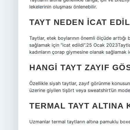
lekelerinin oluşması önlenebilir.
TAYT NEDEN ICAT EDIL
Taytlar, etek boylarının önemli ölçüde arttığ
sağlamak için “icat edildi”.25 Ocak 2023Taytl
kadınların çorap giymesine olanak sağlamak içi
HANGI TAYT ZAYIF GÖ
Özellikle siyah taytlar, zayıf görünme konusund
üzerine giyilen tişört veya sweatshirt’ün model
TERMAL TAYT ALTINA K
Uzmanlar termal taytların altına pamuklu boxer