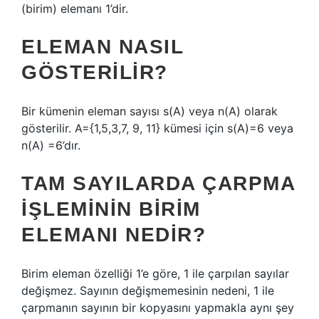
(birim) elemanı 1’dir.
ELEMAN NASIL
GÖSTERILIR?
Bir kümenin eleman sayısı s(A) veya n(A) olarak
gösterilir. A={1,5,3,7, 9, 11} kümesi için s(A)=6 veya
n(A) =6’dır.
TAM SAYILARDA ÇARPMA
IŞLEMININ BIRIM
ELEMANI NEDIR?
Birim eleman özelliği 1’e göre, 1 ile çarpılan sayılar
değişmez. Sayının değişmemesinin nedeni, 1 ile
çarpmanın sayının bir kopyasını yapmakla aynı şey