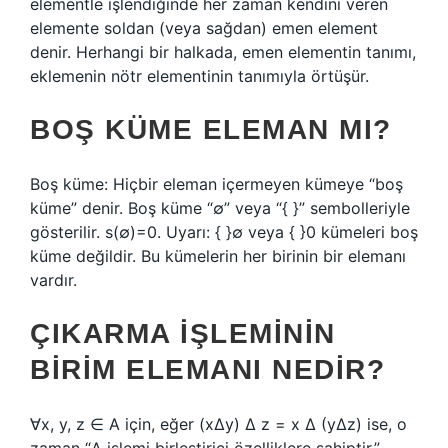
elementle işlendiğinde her zaman kendini veren
elemente soldan (veya sağdan) emen element
denir. Herhangi bir halkada, emen elementin tanımı,
eklemenin nötr elementinin tanımıyla örtüşür.
BOŞ KÜME ELEMAN MI?
Boş küme: Hiçbir eleman içermeyen kümeye “boş
küme” denir. Boş küme “∅” veya “{ }” sembolleriyle
gösterilir. s(∅)=0. Uyarı: { }∅ veya { }0 kümeleri boş
küme değildir. Bu kümelerin her birinin bir elemanı
vardır.
ÇIKARMA IŞLEMININ
BIRIM ELEMANI NEDIR?
∀x, y, z ∈ A için, eğer (xΔy) Δ z = x Δ (yΔz) ise, o