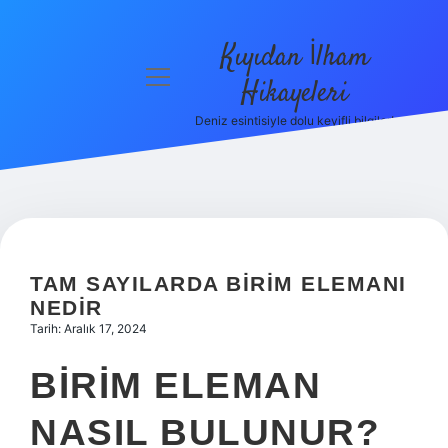
Kıyıdan İlham
menüyü
Hikayeleri
aç
Deniz esintisiyle dolu keyifli bilgiler!
Anasayfa
Gizlilik
Politikası
Yasal Uyarı
TAM SAYILARDA BIRIM ELEMANI
Hakkımızda
NEDIR
Tarih: Aralık 17, 2024
BIRIM ELEMAN
NASIL BULUNUR?