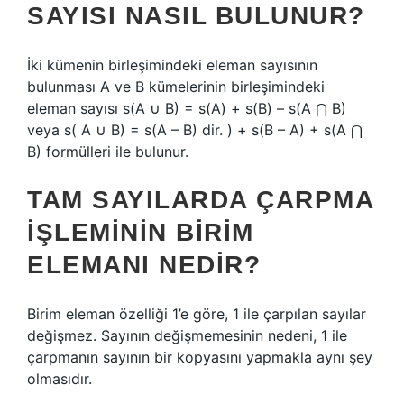
SAYISI NASIL BULUNUR?
İki kümenin birleşimindeki eleman sayısının
bulunması A ve B kümelerinin birleşimindeki
eleman sayısı s(A ∪ B) = s(A) + s(B) – s(A ⋂ B)
veya s( A ∪ B) = s(A – B) dir. ) + s(B – A) + s(A ⋂
B) formülleri ile bulunur.
TAM SAYILARDA ÇARPMA
IŞLEMININ BIRIM
ELEMANI NEDIR?
Birim eleman özelliği 1’e göre, 1 ile çarpılan sayılar
değişmez. Sayının değişmemesinin nedeni, 1 ile
çarpmanın sayının bir kopyasını yapmakla aynı şey
olmasıdır.