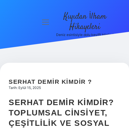
Kıyıdan İlham
menüyü
Hikayeleri
aç
Deniz esintisiyle dolu keyifli bilgiler!
Anasayfa
Gizlilik
Politikası
Yasal Uyarı
SERHAT DEMIR KIMDIR ?
Hakkımızda
Tarih: Eylül 15, 2025
SERHAT DEMIR KIMDIR?
TOPLUMSAL CINSIYET,
ÇEŞITLILIK VE SOSYAL