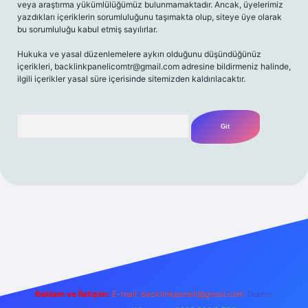
veya araştırma yükümlülüğümüz bulunmamaktadır. Ancak, üyelerimiz
yazdıkları içeriklerin sorumluluğunu taşımakta olup, siteye üye olarak
bu sorumluluğu kabul etmiş sayılırlar.
Hukuka ve yasal düzenlemelere aykırı olduğunu düşündüğünüz
içerikleri,
backlinkpanelicomtr@gmail.com
adresine bildirmeniz halinde,
ilgili içerikler yasal süre içerisinde sitemizden kaldırılacaktır.
Arama
riş
Betexper giriş adresi
betexper.xyz
m elexbet
Reklam ve İletişim:
E-mail:
backlinkpaneli@gmail.com
Teams: