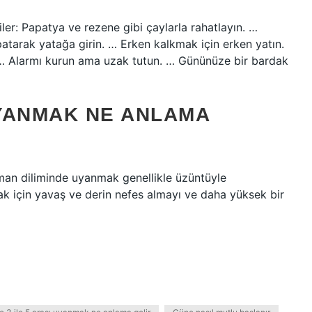
er: Papatya ve rezene gibi çaylarla rahatlayın. …
atarak yatağa girin. … Erken kalkmak için erken yatın.
. … Alarmı kurun ama uzak tutun. … Gününüze bir bardak
UYANMAK NE ANLAMA
man diliminde uyanmak genellikle üzüntüyle
mak için yavaş ve derin nefes almayı ve daha yüksek bir