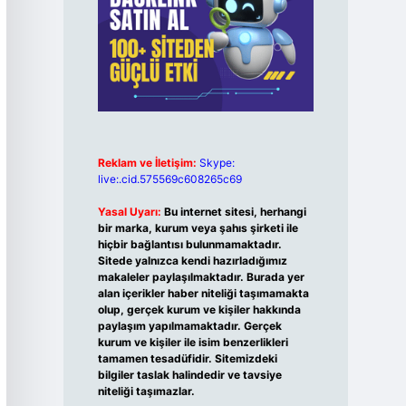
Reklam ve İletişim:
Skype:
live:.cid.575569c608265c69
Yasal Uyarı:
Bu internet sitesi, herhangi
bir marka, kurum veya şahıs şirketi ile
hiçbir bağlantısı bulunmamaktadır.
Sitede yalnızca kendi hazırladığımız
makaleler paylaşılmaktadır. Burada yer
alan içerikler haber niteliği taşımamakta
olup, gerçek kurum ve kişiler hakkında
paylaşım yapılmamaktadır. Gerçek
kurum ve kişiler ile isim benzerlikleri
tamamen tesadüfidir. Sitemizdeki
bilgiler taslak halindedir ve tavsiye
niteliği taşımazlar.