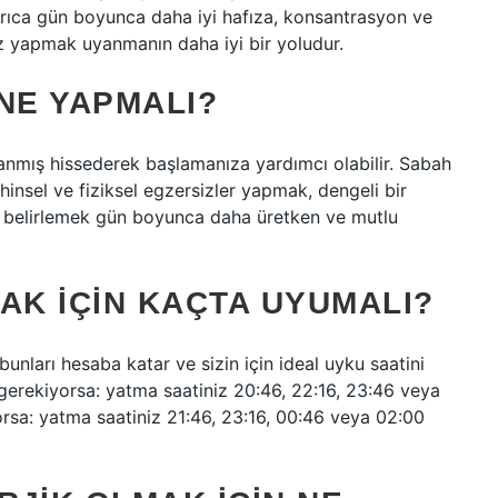
yrıca gün boyunca daha iyi hafıza, konsantrasyon ve
iz yapmak uyanmanın daha iyi bir yoludur.
NE YAPMALI?
klanmış hissederek başlamanıza yardımcı olabilir. Sabah
nsel ve fiziksel egzersizler yapmak, dengeli bir
r belirlemek gün boyunca daha üretken ve mutlu
AK IÇIN KAÇTA UYUMALI?
unları hesaba katar ve sizin için ideal uyku saatini
 gerekiyorsa: yatma saatiniz 20:46, 22:16, 23:46 veya
orsa: yatma saatiniz 21:46, 23:16, 00:46 veya 02:00