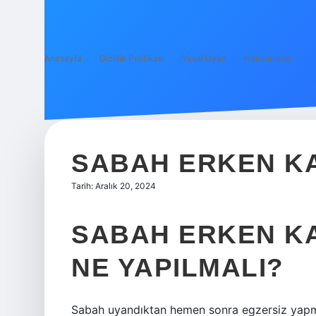
Anasayfa
Gizlilik Politikası
Yasal Uyarı
Hakkımızda
SABAH ERKEN KA
Tarih: Aralık 20, 2024
SABAH ERKEN K
NE YAPILMALI?
Sabah uyandıktan hemen sonra egzersiz yapma