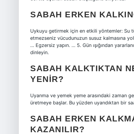
SABAH ERKEN KALKINC
Uykuyu getirmek için en etkili yöntemler: Su tü
etmezseniz vücudunuzun susuz kalmasına yol a
… Egzersiz yapın. … 5. Gün ışığından yararlanı
dinleyin.
SABAH KALKTIKTAN N
YENIR?
Uyanma ve yemek yeme arasındaki zaman geçti
üretmeye başlar. Bu yüzden uyandıktan bir saa
SABAH ERKEN KALKMA
KAZANILIR?