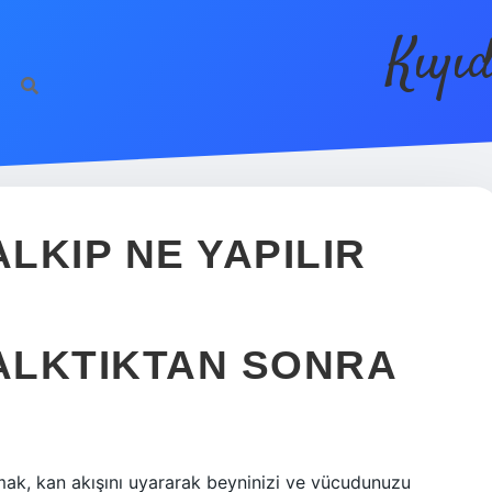
Kıyı
LKIP NE YAPILIR
ALKTIKTAN SONRA
k, kan akışını uyararak beyninizi ve vücudunuzu