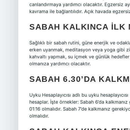
canlandırmaya yardımcı olacaktır. Egzersiz a
kavrama ile bağlantılıdır. Açık havada egzers
SABAH KALKINCA ILK 
Sağlıklı bir sabah rutini, güne enerjik ve oda
erken uyanmak, meditasyon veya yoga gibi zihi
kahvaltı yapmak, su içmek ve günlük hedefle
olmanıza yardımcı olacaktır.
SABAH 6.30’DA KALKM
Uyku Hesaplayıcısı adlı bu uyku hesaplayıcısı b
hesaplar. İşte örnekler: Sabah 6’da kalkmanız
01:16 olmalıdır. Sabah 7’de kalkmanız gerekiy
olmalıdır.