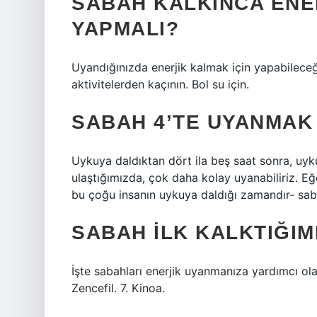
SABAH KALKINCA ENER
YAPMALI?
Uyandığınızda enerjik kalmak için yapabileceğ
aktivitelerden kaçının. Bol su için.
SABAH 4’TE UYANMAK 
Uykuya daldıktan dört ila beş saat sonra, uyku
ulaştığımızda, çok daha kolay uyanabiliriz. E
bu çoğu insanın uykuya daldığı zamandır- saba
SABAH ILK KALKTIĞIM
İşte sabahları enerjik uyanmanıza yardımcı ola
Zencefil. 7. Kinoa.