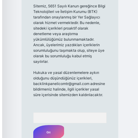
Sitemiz, 5651 Sayılı Kanun gereğince Bilgi
Teknolojileri ve İletişim Kurumu (BTK)
tarafından onaylanmış bir Yer Sağlayıcı
olarak hizmet vermektedir. Bu nedenle,
sitedeki içerikleri proaktif olarak
denetleme veya araştırma
yükümlülüğümüz bulunmamaktadır.
Ancak, üyelerimiz yazdıkları içeriklerin
sorumluluğunu taşımakta olup, siteye üye
olarak bu sorumluluğu kabul etmiş
sayılırlar.
Hukuka ve yasal düzenlemelere aykırı
olduğunu düşündüğünüz içerikleri,
backlinkpanelicomtr@gmail.com
adresine
bildirmeniz halinde, ilgili içerikler yasal
süre içerisinde sitemizden kaldırılacaktır.
Arama