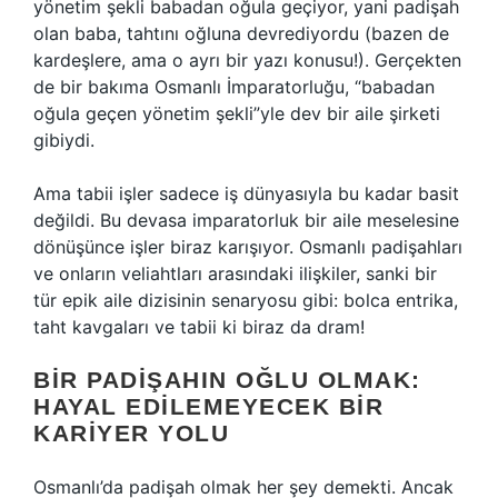
yönetim şekli babadan oğula geçiyor, yani padişah
olan baba, tahtını oğluna devrediyordu (bazen de
kardeşlere, ama o ayrı bir yazı konusu!). Gerçekten
de bir bakıma Osmanlı İmparatorluğu, “babadan
oğula geçen yönetim şekli”yle dev bir aile şirketi
gibiydi.
Ama tabii işler sadece iş dünyasıyla bu kadar basit
değildi. Bu devasa imparatorluk bir aile meselesine
dönüşünce işler biraz karışıyor. Osmanlı padişahları
ve onların veliahtları arasındaki ilişkiler, sanki bir
tür epik aile dizisinin senaryosu gibi: bolca entrika,
taht kavgaları ve tabii ki biraz da dram!
BIR PADIŞAHIN OĞLU OLMAK:
HAYAL EDILEMEYECEK BIR
KARIYER YOLU
Osmanlı’da padişah olmak her şey demekti. Ancak