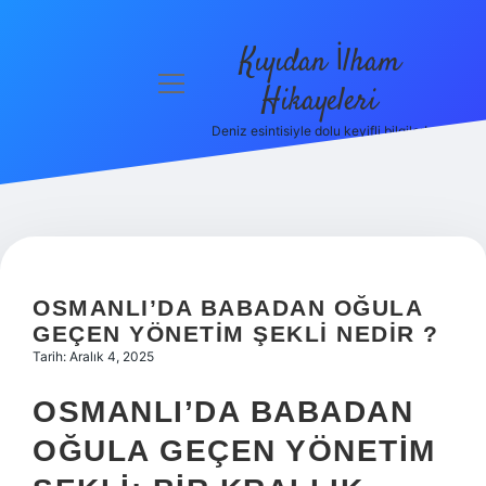
Kıyıdan İlham
menüyü
Hikayeleri
aç
Deniz esintisiyle dolu keyifli bilgiler!
Anasayfa
Gizlilik
Politikası
Yasal Uyarı
OSMANLI’DA BABADAN OĞULA
Hakkımızda
GEÇEN YÖNETIM ŞEKLI NEDIR ?
Tarih: Aralık 4, 2025
OSMANLI’DA BABADAN
OĞULA GEÇEN YÖNETIM