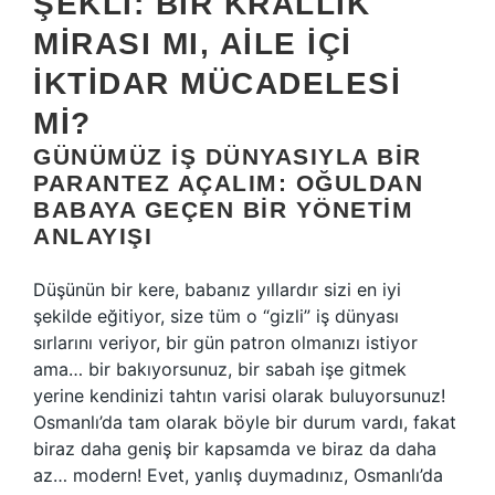
ŞEKLI: BIR KRALLIK
MIRASI MI, AILE İÇI
İKTIDAR MÜCADELESI
MI?
GÜNÜMÜZ İŞ DÜNYASIYLA BIR
PARANTEZ AÇALIM: OĞULDAN
BABAYA GEÇEN BIR YÖNETIM
ANLAYIŞI
Düşünün bir kere, babanız yıllardır sizi en iyi
şekilde eğitiyor, size tüm o “gizli” iş dünyası
sırlarını veriyor, bir gün patron olmanızı istiyor
ama… bir bakıyorsunuz, bir sabah işe gitmek
yerine kendinizi tahtın varisi olarak buluyorsunuz!
Osmanlı’da tam olarak böyle bir durum vardı, fakat
biraz daha geniş bir kapsamda ve biraz da daha
az… modern! Evet, yanlış duymadınız, Osmanlı’da