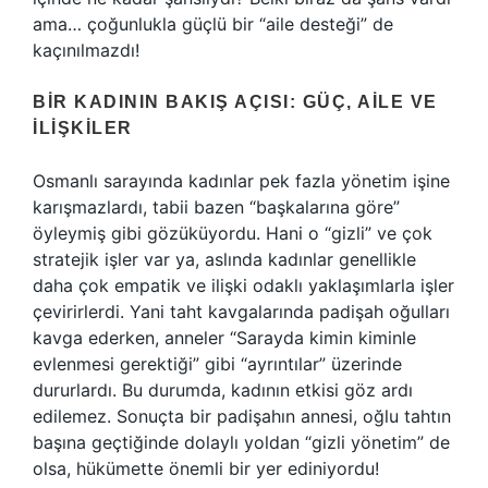
ama… çoğunlukla güçlü bir “aile desteği” de
kaçınılmazdı!
BIR KADININ BAKIŞ AÇISI: GÜÇ, AILE VE
İLIŞKILER
Osmanlı sarayında kadınlar pek fazla yönetim işine
karışmazlardı, tabii bazen “başkalarına göre”
öyleymiş gibi gözüküyordu. Hani o “gizli” ve çok
stratejik işler var ya, aslında kadınlar genellikle
daha çok empatik ve ilişki odaklı yaklaşımlarla işler
çevirirlerdi. Yani taht kavgalarında padişah oğulları
kavga ederken, anneler “Sarayda kimin kiminle
evlenmesi gerektiği” gibi “ayrıntılar” üzerinde
dururlardı. Bu durumda, kadının etkisi göz ardı
edilemez. Sonuçta bir padişahın annesi, oğlu tahtın
başına geçtiğinde dolaylı yoldan “gizli yönetim” de
olsa, hükümette önemli bir yer ediniyordu!