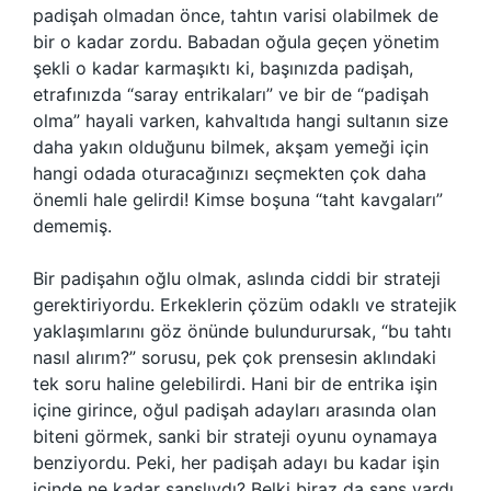
padişah olmadan önce, tahtın varisi olabilmek de
bir o kadar zordu. Babadan oğula geçen yönetim
şekli o kadar karmaşıktı ki, başınızda padişah,
etrafınızda “saray entrikaları” ve bir de “padişah
olma” hayali varken, kahvaltıda hangi sultanın size
daha yakın olduğunu bilmek, akşam yemeği için
hangi odada oturacağınızı seçmekten çok daha
önemli hale gelirdi! Kimse boşuna “taht kavgaları”
dememiş.
Bir padişahın oğlu olmak, aslında ciddi bir strateji
gerektiriyordu. Erkeklerin çözüm odaklı ve stratejik
yaklaşımlarını göz önünde bulundurursak, “bu tahtı
nasıl alırım?” sorusu, pek çok prensesin aklındaki
tek soru haline gelebilirdi. Hani bir de entrika işin
içine girince, oğul padişah adayları arasında olan
biteni görmek, sanki bir strateji oyunu oynamaya
benziyordu. Peki, her padişah adayı bu kadar işin
içinde ne kadar şanslıydı? Belki biraz da şans vardı