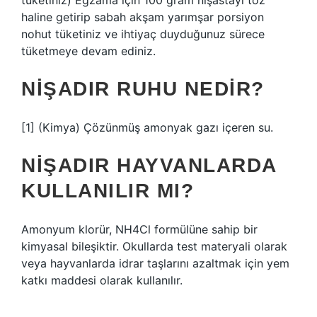
tüketiniz) Egzama için 100 gram nişastayı toz
haline getirip sabah akşam yarımşar porsiyon
nohut tüketiniz ve ihtiyaç duyduğunuz sürece
tüketmeye devam ediniz.
NIŞADIR RUHU NEDIR?
[1] (Kimya) Çözünmüş amonyak gazı içeren su.
NIŞADIR HAYVANLARDA
KULLANILIR MI?
Amonyum klorür, NH4Cl formülüne sahip bir
kimyasal bileşiktir. Okullarda test materyali olarak
veya hayvanlarda idrar taşlarını azaltmak için yem
katkı maddesi olarak kullanılır.