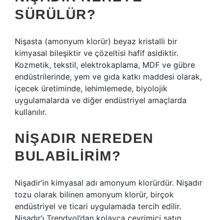
SÜRÜLÜR?
Nişasta (amonyum klorür) beyaz kristalli bir
kimyasal bileşiktir ve çözeltisi hafif asidiktir.
Kozmetik, tekstil, elektrokaplama, MDF ve gübre
endüstrilerinde, yem ve gıda katkı maddesi olarak,
içecek üretiminde, lehimlemede, biyolojik
uygulamalarda ve diğer endüstriyel amaçlarda
kullanılır.
NIŞADIR NEREDEN
BULABILIRIM?
Nişadir’in kimyasal adı amonyum klorürdür. Nişadır
tozu olarak bilinen amonyum klorür, birçok
endüstriyel ve ticari uygulamada tercih edilir.
Nişadır’ı Trendyol’dan kolayca çevrimiçi satın