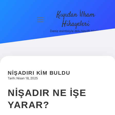
Kıyıdan İlham
menüyü
Hikayeleri
aç
Deniz esintisiyle dolu keyifli bilgiler!
Anasayfa
Gizlilik
Politikası
Yasal Uyarı
NIŞADIRI KIM BULDU
Hakkımızda
Tarih: Nisan 18, 2025
NIŞADIR NE IŞE
YARAR?