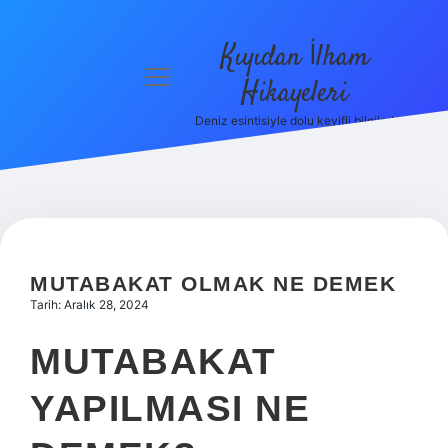
Kıyıdan İlham
menüyü
Hikayeleri
aç
Deniz esintisiyle dolu keyifli bilgiler!
Anasayfa
Gizlilik
Politikası
Yasal Uyarı
MUTABAKAT OLMAK NE DEMEK
Hakkımızda
Tarih: Aralık 28, 2024
MUTABAKAT
YAPILMASI NE