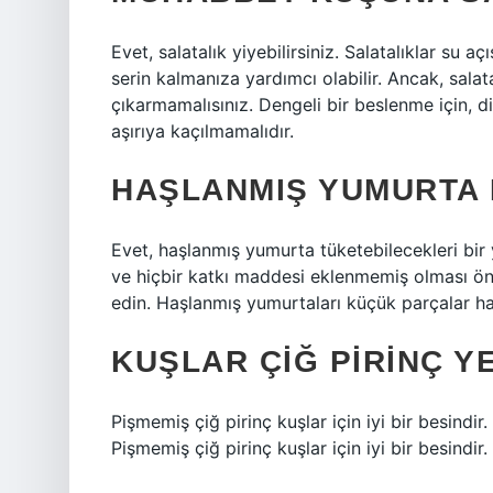
Evet, salatalık yiyebilirsiniz. Salatalıklar su 
serin kalmanıza yardımcı olabilir. Ancak, sala
çıkarmamalısınız. Dengeli bir beslenme için, di
aşırıya kaçılmamalıdır.
HAŞLANMIŞ YUMURTA 
Evet, haşlanmış yumurta tüketebilecekleri bi
ve hiçbir katkı maddesi eklenmemiş olması ö
edin. Haşlanmış yumurtaları küçük parçalar hal
KUŞLAR ÇIĞ PIRINÇ Y
Pişmemiş çiğ pirinç kuşlar için iyi bir besindir.
Pişmemiş çiğ pirinç kuşlar için iyi bir besindir.