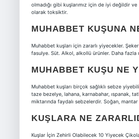
olmadığı gibi kuşlarımız için de iyi değildir v
olarak toksiktir.
MUHABBET KUŞUNA NE
Muhabbet kuşları için zararlı yiyecekler. Şeke
fasulye. Süt. Alkol, alkollü ürünler. Daha fazl
MUHABBET KUŞU NE Y
Muhabbet kuşları birçok sağlıklı sebze yiyebili
taze bezelye, lahana, karnabahar, ıspanak, tatlı
miktarında faydalı sebzelerdir. Soğan, mantar 
KUŞLARA NE ZARARLI
Kuşlar İçin Zehirli Olabilecek 10 Yiyecek Çik