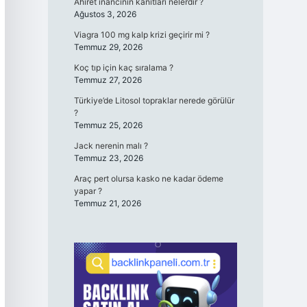
Ahiret inancının kanıtları nelerdir ?
Ağustos 3, 2026
Viagra 100 mg kalp krizi geçirir mi ?
Temmuz 29, 2026
Koç tıp için kaç sıralama ?
Temmuz 27, 2026
Türkiye’de Litosol topraklar nerede görülür
?
Temmuz 25, 2026
Jack nerenin malı ?
Temmuz 23, 2026
Araç pert olursa kasko ne kadar ödeme
yapar ?
Temmuz 21, 2026