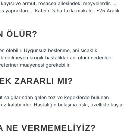
i, kayısı ve armut, rosacea ailesindeki meyvelerdir. …
s yaprakları … Kafein.Daha fazla makale…•25 Aralık
N ÖLÜR?
 ölebilir. Uygunsuz beslenme, ani sıcaklık
fark edilmeyen kronik hastalıklar ani ölüm nedenleri
 veteriner muayenesi gerekebilir.
K ZARARLI MI?
cut salgılarından gelen toz ve kepeklerde bulunan
z kalabilirler. Hastalığın bulaşma riski, özellikle kuşlar
 NE VERMEMELIYIZ?