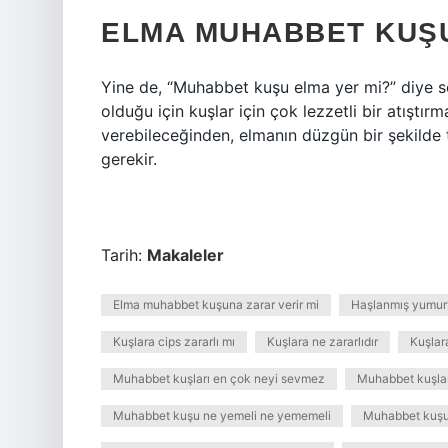
ELMA MUHABBET KUŞU
Yine de, “Muhabbet kuşu elma yer mi?” diye so
olduğu için kuşlar için çok lezzetli bir atıştır
verebileceğinden, elmanın düzgün bir şekilde
gerekir.
Tarih:
Makaleler
Elma muhabbet kuşuna zarar verir mi
Haşlanmış yumurta
Kuşlara cips zararlı mı
Kuşlara ne zararlıdır
Kuşlara
Muhabbet kuşları en çok neyi sevmez
Muhabbet kuşlar
Muhabbet kuşu ne yemeli ne yememeli
Muhabbet kuşu 