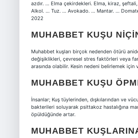
azdır. … Elma çekirdekleri. Elma, kiraz, şeftal
Alkol. … Tuz. … Avokado. … Mantar. … Domate
2022
MUHABBET KUŞU NIÇI
Muhabbet kuşları birçok nedenden ötürü aniden
değişiklikleri, çevresel stres faktörleri veya 
arasında olabilir. Kesin nedeni belirlemek için
MUHABBET KUŞU ÖPME
İnsanlar; Kuş tüylerinden, dışkılarından ve vü
bakterileri soluyarak psittakoz hastalığına maru
öpüldüğünde artar.
MUHABBET KUŞLARINA