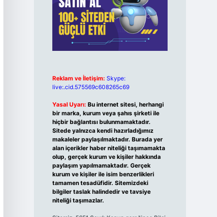
Reklam ve İletişim:
Skype:
live:.cid.575569c608265c69
Yasal Uyarı:
Bu internet sitesi, herhangi
bir marka, kurum veya şahıs şirketi ile
hiçbir bağlantısı bulunmamaktadır.
Sitede yalnızca kendi hazırladığımız
makaleler paylaşılmaktadır. Burada yer
alan içerikler haber niteliği taşımamakta
olup, gerçek kurum ve kişiler hakkında
paylaşım yapılmamaktadır. Gerçek
kurum ve kişiler ile isim benzerlikleri
tamamen tesadüfidir. Sitemizdeki
bilgiler taslak halindedir ve tavsiye
niteliği taşımazlar.