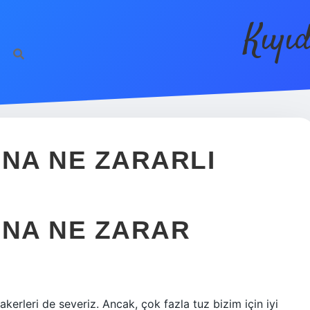
Kıyı
NA NE ZARARLI
NA NE ZARAR
krakerleri de severiz. Ancak, çok fazla tuz bizim için iyi