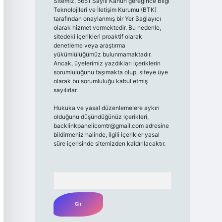
Sitemiz, 5651 Sayılı Kanun gereğince Bilgi
Teknolojileri ve İletişim Kurumu (BTK)
tarafından onaylanmış bir Yer Sağlayıcı
olarak hizmet vermektedir. Bu nedenle,
sitedeki içerikleri proaktif olarak
denetleme veya araştırma
yükümlülüğümüz bulunmamaktadır.
Ancak, üyelerimiz yazdıkları içeriklerin
sorumluluğunu taşımakta olup, siteye üye
olarak bu sorumluluğu kabul etmiş
sayılırlar.
Hukuka ve yasal düzenlemelere aykırı
olduğunu düşündüğünüz içerikleri,
backlinkpanelicomtr@gmail.com
adresine
bildirmeniz halinde, ilgili içerikler yasal
süre içerisinde sitemizden kaldırılacaktır.
Arama