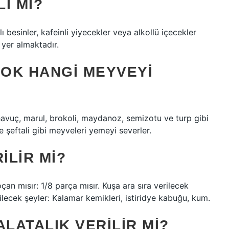
I MI?
lı besinler, kafeinli yiyecekler veya alkollü içecekler
 yer almaktadır.
OK HANGI MEYVEYI
 havuç, marul, brokoli, maydanoz, semizotu ve turp gibi
 şeftali gibi meyveleri yemeyi severler.
ILIR MI?
an mısır: 1/8 parça mısır. Kuşa ara sıra verilecek
lecek şeyler: Kalamar kemikleri, istiridye kabuğu, kum.
LATALIK VERILIR MI?