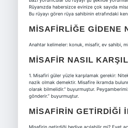
Bazı yorumcular bu rüyayı şu şekilde yorumlarla
Rüyanızda habersizce evinize çok sayıda misaf
Bu rüyayı gören rüya sahibinin etrafındaki kend
MISAFIRLIĞE GIDENE 
Anahtar kelimeler: konuk, misafir, ev sahibi, mi
MISAFIR NASIL KARŞI
1. Misafiri güler yüzle karşılamak gerekir: Nit
nazik olmak demektir. Misafire ikramda bulunm
olarak bilmelidir.” buyurmuştur. Peygamberimiz,
gönderir.” buyurmuştur.
MISAFIRIN GETIRDIĞI 
Misafirin getirdiği hediye açılabilir mi? Evet aç