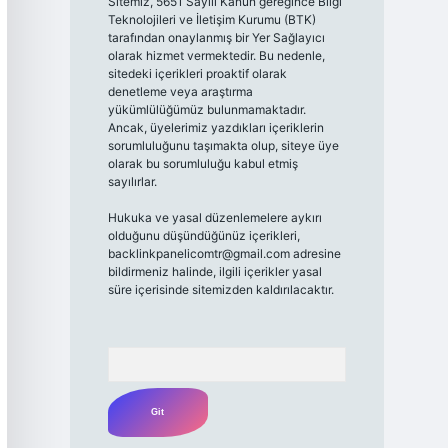
Sitemiz, 5651 Sayılı Kanun gereğince Bilgi
Teknolojileri ve İletişim Kurumu (BTK)
tarafından onaylanmış bir Yer Sağlayıcı
olarak hizmet vermektedir. Bu nedenle,
sitedeki içerikleri proaktif olarak
denetleme veya araştırma
yükümlülüğümüz bulunmamaktadır.
Ancak, üyelerimiz yazdıkları içeriklerin
sorumluluğunu taşımakta olup, siteye üye
olarak bu sorumluluğu kabul etmiş
sayılırlar.
Hukuka ve yasal düzenlemelere aykırı
olduğunu düşündüğünüz içerikleri,
backlinkpanelicomtr@gmail.com
adresine
bildirmeniz halinde, ilgili içerikler yasal
süre içerisinde sitemizden kaldırılacaktır.
Arama