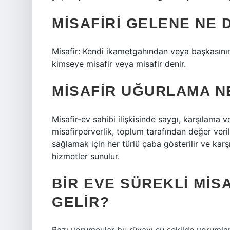
MISAFIRI GELENE NE 
Misafir: Kendi ikametgahından veya başkasının
kimseye misafir veya misafir denir.
MISAFIR UĞURLAMA N
Misafir-ev sahibi ilişkisinde saygı, karşılama 
misafirperverlik, toplum tarafından değer veril
sağlamak için her türlü çaba gösterilir ve kar
hizmetler sunulur.
BIR EVE SÜREKLI MIS
GELIR?