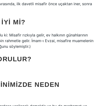
ırasında, ilk davetli misafir önce uçaktan iner, sonra
IYI MI?
u ki: Misafir rızkıyla gelir, ev halkının günahlarının
 bin rahmetle gelir. İmam-ı Evzai, misafire muamelenin
unu söylemiştir.)
SORULUR?
INIMIZDE NEDEN