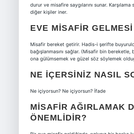
durur ve misafire saygılarını sunar. Karşılama s
diğer kişiler iner.
EVE MISAFIR GELMESI 
Misafir bereket getirir. Hadis-i şerifte buyuruld
bağışlanmasını sağlar. (Misafir bin bereketle,
ona gülümsemek ve güzel söz söylemek olduğ
NE IÇERSINIZ NASIL 
Ne içiyorsun? Ne içiyorsun? İfade
MISAFIR AĞIRLAMAK D
ÖNEMLIDIR?