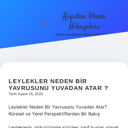
Kıyıdan İlham
menüyü
Hikayeleri
aç
Deniz esintisiyle dolu keyifli bilgiler!
Anasayfa
Gizlilik
Politikası
Yasal Uyarı
LEYLEKLER NEDEN BIR
Hakkımızda
YAVRUSUNU YUVADAN ATAR ?
Tarih: Kasım 25, 2025
Leylekler Neden Bir Yavrusunu Yuvadan Atar?
Küresel ve Yerel Perspektiflerden Bir Bakış
Leyleklerin, gökyüzünde süzülen zarif kuşlar olarak