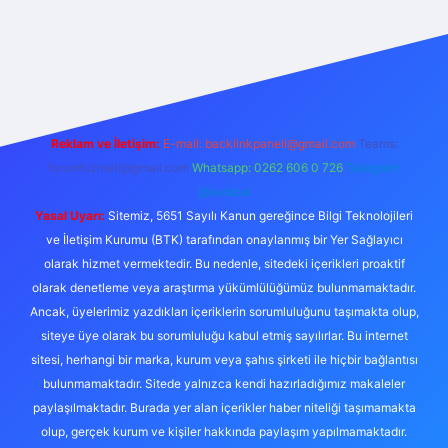
riş
Betexper giriş adresi
betexper.xyz
m elexbet
Reklam ve İletişim:
E-mail:
backlinkpaneli@gmail.com
Teams:
forumhizmeti@gmail.com
Whatsapp: 0262 606 0 726
Telegram:
@karabul
Yasal Uyarı:
Sitemiz, 5651 Sayılı Kanun gereğince Bilgi Teknolojileri
ve İletişim Kurumu (BTK) tarafından onaylanmış bir Yer Sağlayıcı
olarak hizmet vermektedir. Bu nedenle, sitedeki içerikleri proaktif
olarak denetleme veya araştırma yükümlülüğümüz bulunmamaktadır.
Ancak, üyelerimiz yazdıkları içeriklerin sorumluluğunu taşımakta olup,
siteye üye olarak bu sorumluluğu kabul etmiş sayılırlar. Bu internet
sitesi, herhangi bir marka, kurum veya şahıs şirketi ile hiçbir bağlantısı
bulunmamaktadır. Sitede yalnızca kendi hazırladığımız makaleler
paylaşılmaktadır. Burada yer alan içerikler haber niteliği taşımamakta
olup, gerçek kurum ve kişiler hakkında paylaşım yapılmamaktadır.