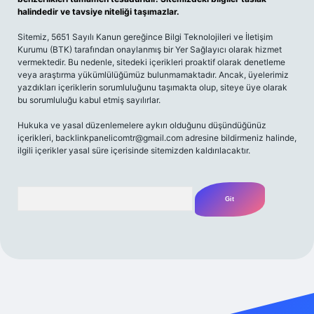
halindedir ve tavsiye niteliği taşımazlar.
Sitemiz, 5651 Sayılı Kanun gereğince Bilgi Teknolojileri ve İletişim
Kurumu (BTK) tarafından onaylanmış bir Yer Sağlayıcı olarak hizmet
vermektedir. Bu nedenle, sitedeki içerikleri proaktif olarak denetleme
veya araştırma yükümlülüğümüz bulunmamaktadır. Ancak, üyelerimiz
yazdıkları içeriklerin sorumluluğunu taşımakta olup, siteye üye olarak
bu sorumluluğu kabul etmiş sayılırlar.
Hukuka ve yasal düzenlemelere aykırı olduğunu düşündüğünüz
içerikleri,
backlinkpanelicomtr@gmail.com
adresine bildirmeniz halinde,
ilgili içerikler yasal süre içerisinde sitemizden kaldırılacaktır.
Arama
riş
Betexper giriş adresi
betexper.xyz
m elexbet