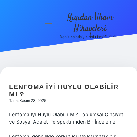
Kıyıdan İlham
menüyü
Hikayeleri
aç
Deniz esintisiyle dolu keyifli bilgiler!
Anasayfa
Gizlilik
Politikası
Yasal Uyarı
LENFOMA IYI HUYLU OLABILIR
Hakkımızda
MI ?
Tarih: Kasım 23, 2025
Lenfoma İyi Huylu Olabilir Mi? Toplumsal Cinsiyet
ve Sosyal Adalet Perspektifinden Bir İnceleme
Lenfoma, genellikle korkutucu ve karmaşık bir