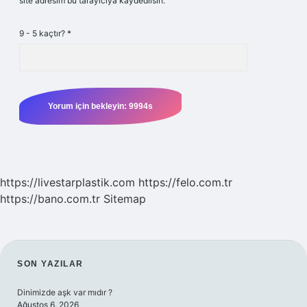
site adresim bu tarayıcıya kaydedilsin.
9 - 5 kaçtır?
*
https://livestarplastik.com
https://felo.com.tr
https://bano.com.tr
Sitemap
SIDEBAR
SON YAZILAR
Dinimizde aşk var mıdır ?
Ağustos 6, 2026