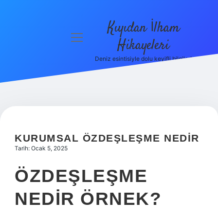
Kıyıdan İlham
menüyü
Hikayeleri
aç
Deniz esintisiyle dolu keyifli bilgiler!
Anasayfa
Gizlilik
Politikası
Yasal Uyarı
KURUMSAL ÖZDEŞLEŞME NEDIR
Hakkımızda
Tarih: Ocak 5, 2025
ÖZDEŞLEŞME
NEDIR ÖRNEK?