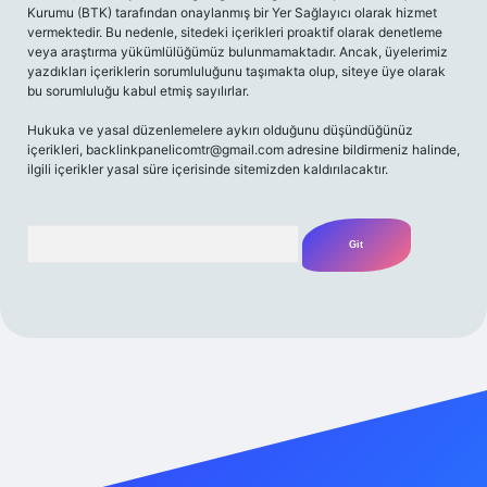
Kurumu (BTK) tarafından onaylanmış bir Yer Sağlayıcı olarak hizmet
vermektedir. Bu nedenle, sitedeki içerikleri proaktif olarak denetleme
veya araştırma yükümlülüğümüz bulunmamaktadır. Ancak, üyelerimiz
yazdıkları içeriklerin sorumluluğunu taşımakta olup, siteye üye olarak
bu sorumluluğu kabul etmiş sayılırlar.
Hukuka ve yasal düzenlemelere aykırı olduğunu düşündüğünüz
içerikleri,
backlinkpanelicomtr@gmail.com
adresine bildirmeniz halinde,
ilgili içerikler yasal süre içerisinde sitemizden kaldırılacaktır.
Arama
exper giriş adresi
betexper.xyz
m elexbet