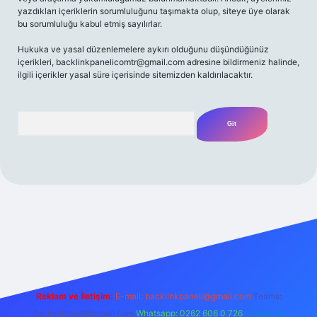
yazdıkları içeriklerin sorumluluğunu taşımakta olup, siteye üye olarak
bu sorumluluğu kabul etmiş sayılırlar.
Hukuka ve yasal düzenlemelere aykırı olduğunu düşündüğünüz
içerikleri,
backlinkpanelicomtr@gmail.com
adresine bildirmeniz halinde,
ilgili içerikler yasal süre içerisinde sitemizden kaldırılacaktır.
Arama
exper giriş adresi
betexper.xyz
m elexbet
Reklam ve İletişim:
E-mail:
backlinkpaneli@gmail.com
Teams:
forumhizmeti@gmail.com
Whatsapp: 0262 606 0 726
Telegram: