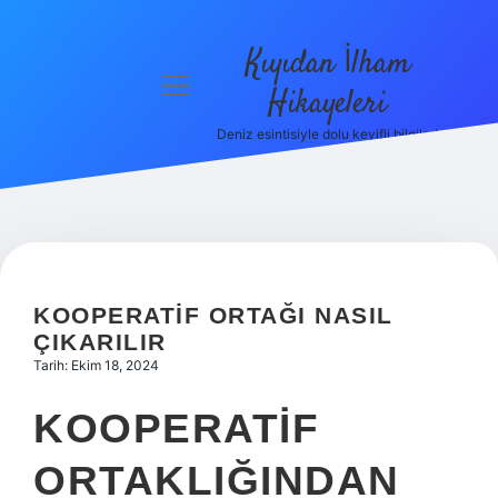
Kıyıdan İlham
menüyü
Hikayeleri
aç
Deniz esintisiyle dolu keyifli bilgiler!
Anasayfa
Gizlilik
Politikası
Yasal Uyarı
KOOPERATIF ORTAĞI NASIL
Hakkımızda
ÇIKARILIR
Tarih: Ekim 18, 2024
KOOPERATIF
ORTAKLIĞINDAN