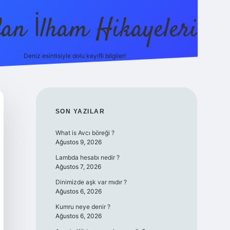
dan İlham Hikayeleri
Deniz esintisiyle dolu keyifli bilgiler!
betci
vdcasino güncel giriş
ilbet casino
ilbet yeni giriş
Be
SIDEBAR
SON YAZILAR
What is Avcı böreği ?
Ağustos 9, 2026
Lambda hesabı nedir ?
Ağustos 7, 2026
Dinimizde aşk var mıdır ?
Ağustos 6, 2026
Kumru neye denir ?
Ağustos 6, 2026