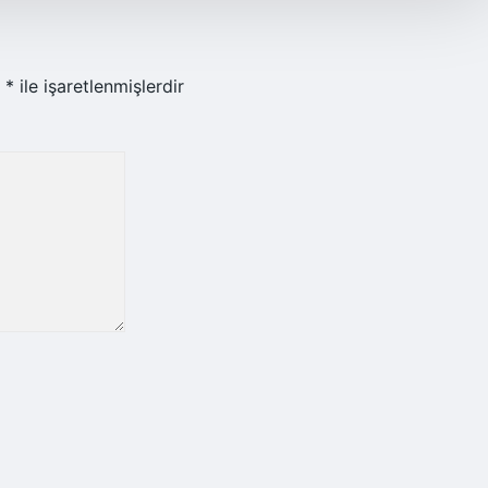
r
*
ile işaretlenmişlerdir