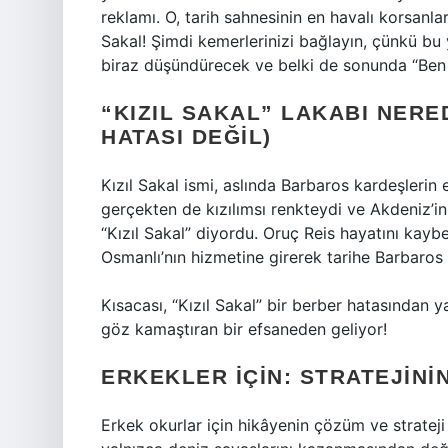
reklamı. O, tarih sahnesinin en havalı korsanla
Sakal! Şimdi kemerlerinizi bağlayın, çünkü bu
biraz düşündürecek ve belki de sonunda “Ben 
“KIZIL SAKAL” LAKABI NERE
HATASI DEĞIL)
Kızıl Sakal ismi, aslında Barbaros kardeşlerin 
gerçekten de kızılımsı renkteydi ve Akdeniz’i
“Kızıl Sakal” diyordu. Oruç Reis hayatını kayb
Osmanlı’nın hizmetine girerek tarihe Barbaros 
Kısacası, “Kızıl Sakal” bir berber hatasından 
göz kamaştıran bir efsaneden geliyor!
ERKEKLER İÇIN: STRATEJINI
Erkek okurlar için hikâyenin çözüm ve strateji t