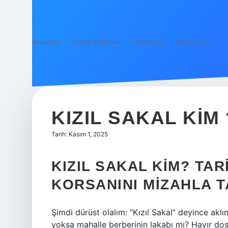
Anasayfa
Gizlilik Politikası
Yasal Uyarı
Hakkımızda
KIZIL SAKAL KIM 
Tarih: Kasım 1, 2025
KIZIL SAKAL KIM? TAR
KORSANINI MIZAHLA T
Şimdi dürüst olalım: “Kızıl Sakal” deyince aklı
yoksa mahalle berberinin lakabı mı? Hayır do