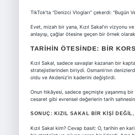
TikTok’ta “Denizci Vlogları” çekerdi: “Bugün 
Evet, mizah bir yana, Kızıl Sakal’ın vizyonu ve
anlayışı, çağlar ötesine geçen bir örnek olarak
TARIHIN ÖTESINDE: BIR KOR
Kızıl Sakal, sadece savaşlar kazanan bir kapta
stratejistlerinden biriydi. Osmanlı’nın denizle
oldu ve Akdeniz’in kaderini değiştirdi.
Onun hikâyesi, sadece geçmişte yaşanmış bir d
cesaret gibi evrensel değerlerin tarih sahnesin
SONUÇ: KIZIL SAKAL BIR KIŞI DEĞIL
Kızıl Sakal kim? Cevap basit: O, tarihin en kar