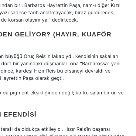
rından biri: Barbaros Hayrettin Paşa, nam-ı diğer Kızıl
 yazı sadece tarih anlatmayacak; biraz güldürecek,
de korsan olayım ya!” dedirtecek.
DEN GELIYOR? (HAYIR, KUAFÖR
en büyüğü Oruç Reis’in lakabıydı. Kendisinin sakalları
n dört bir yanındaki düşmanları ona “Barbarossa” yani
edince, kardeşi Hızır Reis bu efsaneyi devraldı ve
Hayrettin Paşa olarak geçti.
ya da pigment eksikliğinden değil; korku salan bir ün ve
N EFENDISI
arafı da oldukça etkileyici. Hızır Reis’in başarısı