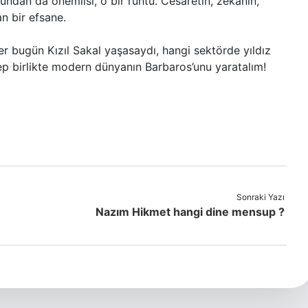
bundan da önemlisi, o bir ruhtu. Cesaretin, zekânın,
n bir efsane.
r bugün Kızıl Sakal yaşasaydı, hangi sektörde yıldız
p birlikte modern dünyanın Barbaros’unu yaratalım!
Sonraki Yazı
Nazım Hikmet hangi dine mensup ?