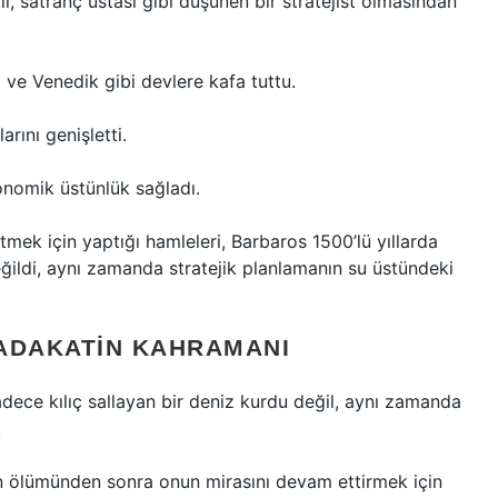
, satranç ustası gibi düşünen bir stratejist olmasından
 ve Venedik gibi devlere kafa tuttu.
rını genişletti.
konomik üstünlük sağladı.
mek için yaptığı hamleleri, Barbaros 1500’lü yıllarda
ildi, aynı zamanda stratejik planlamanın su üstündeki
SADAKATIN KAHRAMANI
sadece kılıç sallayan bir deniz kurdu değil, aynı zamanda
.
’in ölümünden sonra onun mirasını devam ettirmek için