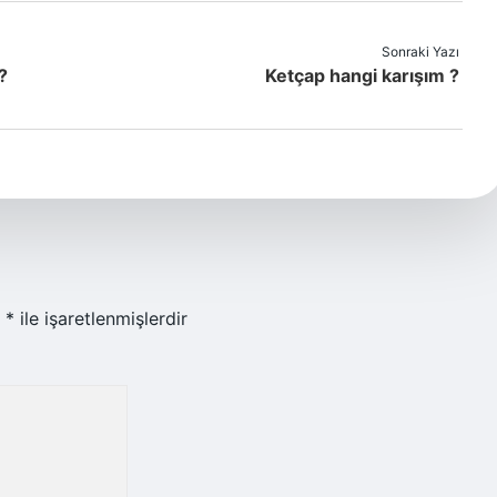
Sonraki Yazı
?
Ketçap hangi karışım ?
r
*
ile işaretlenmişlerdir