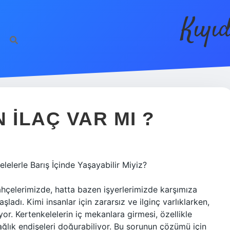
Kıyı
 ILAÇ VAR MI ?
lelerle Barış İçinde Yaşayabilir Miyiz?
hçelerimizde, hatta bazen işyerlerimizde karşımıza
ladı. Kimi insanlar için zararsız ve ilginç varlıklarken,
iyor. Kertenkelelerin iç mekanlara girmesi, özellikle
ağlık endişeleri doğurabiliyor. Bu sorunun çözümü için