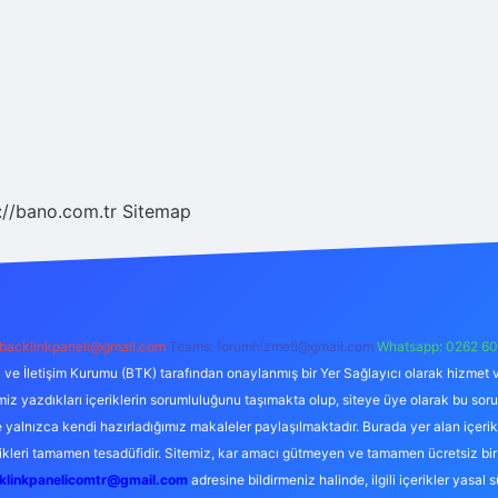
://bano.com.tr
Sitemap
backlinkpaneli@gmail.com
Teams:
forumhizmeti@gmail.com
Whatsapp: 0262 60
i ve İletişim Kurumu (BTK) tarafından onaylanmış bir Yer Sağlayıcı olarak hizmet v
azdıkları içeriklerin sorumluluğunu taşımakta olup, siteye üye olarak bu sorumlul
e yalnızca kendi hazırladığımız makaleler paylaşılmaktadır. Burada yer alan içeri
likleri tamamen tesadüfidir. Sitemiz, kar amacı gütmeyen ve tamamen ücretsiz bir
klinkpanelicomtr@gmail.com
adresine bildirmeniz halinde, ilgili içerikler yasal 