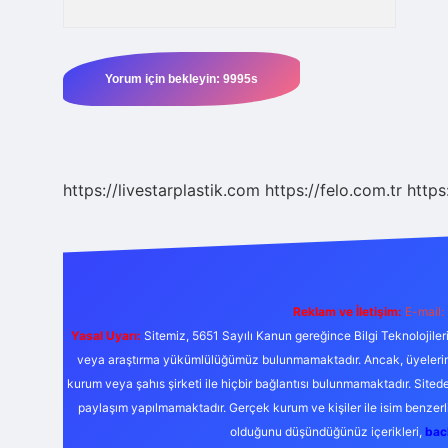
https://livestarplastik.com
https://felo.com.tr
https
Reklam ve İletişim:
E-mail:
Yasal Uyarı:
Sitemiz, 5651 Sayılı Kanun gereğince Bilgi Teknolojiler
veya araştırma yükümlülüğümüz bulunmamaktadır. Ancak, üyelerimiz y
kurum veya şahıs şirketi ile hiçbir bağlantısı bulunmamaktadır. Sited
paylaşım yapılmamaktadır. Gerçek kurum ve kişiler ile isim benzer
olduğunu düşündüğünüz içerikleri,
bac