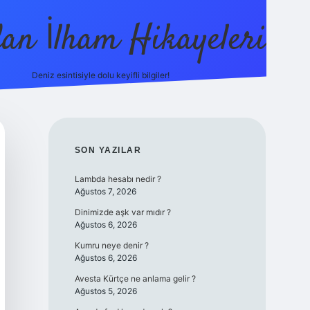
dan İlham Hikayeleri
Deniz esintisiyle dolu keyifli bilgiler!
betci
vdcasino güncel giriş
ilbet casino
ilbet yeni giriş
Be
SIDEBAR
SON YAZILAR
Lambda hesabı nedir ?
Ağustos 7, 2026
Dinimizde aşk var mıdır ?
Ağustos 6, 2026
Kumru neye denir ?
Ağustos 6, 2026
Avesta Kürtçe ne anlama gelir ?
Ağustos 5, 2026