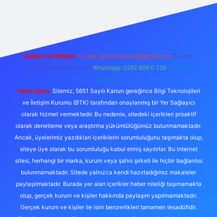
exper giriş adresi
betexper.xyz
m elexbet
Reklam ve İletişim:
E-mail:
backlinkpaneli@gmail.com
Teams:
forumhizmeti@gmail.com
Whatsapp: 0262 606 0 726
Telegram:
@karabul
Yasal Uyarı:
Sitemiz, 5651 Sayılı Kanun gereğince Bilgi Teknolojileri
ve İletişim Kurumu (BTK) tarafından onaylanmış bir Yer Sağlayıcı
olarak hizmet vermektedir. Bu nedenle, sitedeki içerikleri proaktif
olarak denetleme veya araştırma yükümlülüğümüz bulunmamaktadır.
Ancak, üyelerimiz yazdıkları içeriklerin sorumluluğunu taşımakta olup,
siteye üye olarak bu sorumluluğu kabul etmiş sayılırlar. Bu internet
sitesi, herhangi bir marka, kurum veya şahıs şirketi ile hiçbir bağlantısı
bulunmamaktadır. Sitede yalnızca kendi hazırladığımız makaleler
paylaşılmaktadır. Burada yer alan içerikler haber niteliği taşımamakta
olup, gerçek kurum ve kişiler hakkında paylaşım yapılmamaktadır.
Gerçek kurum ve kişiler ile isim benzerlikleri tamamen tesadüfidir.