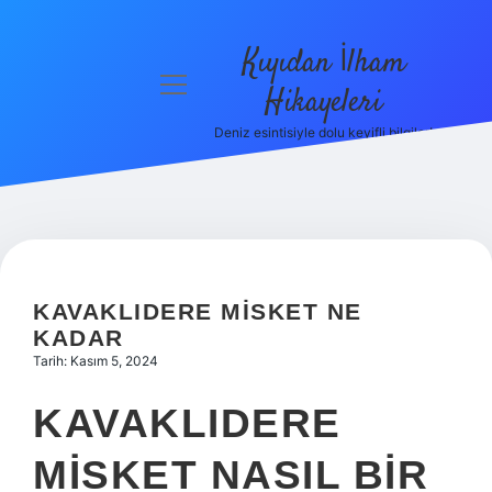
Kıyıdan İlham
menüyü
Hikayeleri
aç
Deniz esintisiyle dolu keyifli bilgiler!
Anasayfa
Gizlilik
Politikası
Yasal Uyarı
KAVAKLIDERE MISKET NE
Hakkımızda
KADAR
Tarih: Kasım 5, 2024
KAVAKLIDERE
MISKET NASIL BIR