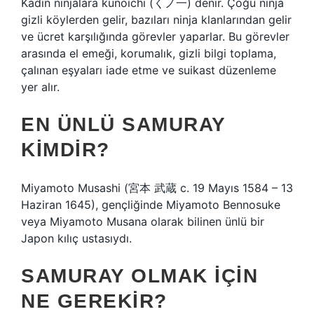
Kadın ninjalara kunoichi (くノ一) denir. Çoğu ninja
gizli köylerden gelir, bazıları ninja klanlarından gelir
ve ücret karşılığında görevler yaparlar. Bu görevler
arasında el emeği, korumalık, gizli bilgi toplama,
çalınan eşyaları iade etme ve suikast düzenleme
yer alır.
EN ÜNLÜ SAMURAY
KIMDIR?
Miyamoto Musashi (宮本 武蔵 c. 19 Mayıs 1584 – 13
Haziran 1645), gençliğinde Miyamoto Bennosuke
veya Miyamoto Musana olarak bilinen ünlü bir
Japon kılıç ustasıydı.
SAMURAY OLMAK IÇIN
NE GEREKIR?