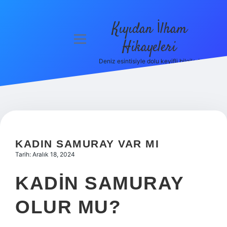
Kıyıdan İlham
menüyü
Hikayeleri
aç
Deniz esintisiyle dolu keyifli bilgiler!
Anasayfa
Gizlilik
Politikası
Yasal Uyarı
KADIN SAMURAY VAR MI
Hakkımızda
Tarih: Aralık 18, 2024
KADIN SAMURAY
OLUR MU?