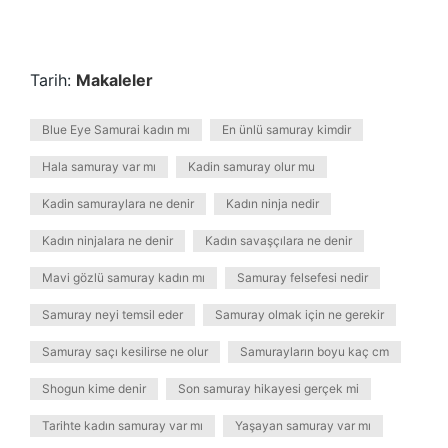
Tarih:
Makaleler
Blue Eye Samurai kadın mı
En ünlü samuray kimdir
Hala samuray var mı
Kadin samuray olur mu
Kadin samuraylara ne denir
Kadın ninja nedir
Kadın ninjalara ne denir
Kadın savaşçılara ne denir
Mavi gözlü samuray kadın mı
Samuray felsefesi nedir
Samuray neyi temsil eder
Samuray olmak için ne gerekir
Samuray saçı kesilirse ne olur
Samurayların boyu kaç cm
Shogun kime denir
Son samuray hikayesi gerçek mi
Tarihte kadın samuray var mı
Yaşayan samuray var mı