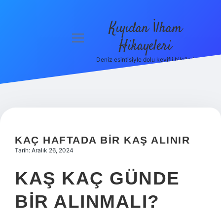
Kıyıdan İlham
menüyü
Hikayeleri
aç
Deniz esintisiyle dolu keyifli bilgiler!
Anasayfa
Gizlilik
Politikası
Yasal Uyarı
KAÇ HAFTADA BIR KAŞ ALINIR
Hakkımızda
Tarih: Aralık 26, 2024
KAŞ KAÇ GÜNDE
BIR ALINMALI?