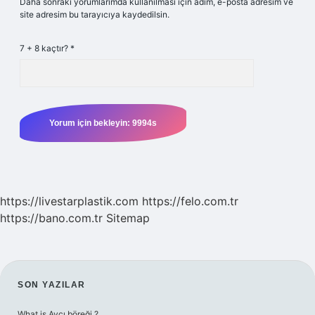
Daha sonraki yorumlarımda kullanılması için adım, e-posta adresim ve
site adresim bu tarayıcıya kaydedilsin.
7 + 8 kaçtır?
*
https://livestarplastik.com
https://felo.com.tr
https://bano.com.tr
Sitemap
SIDEBAR
SON YAZILAR
What is Avcı böreği ?