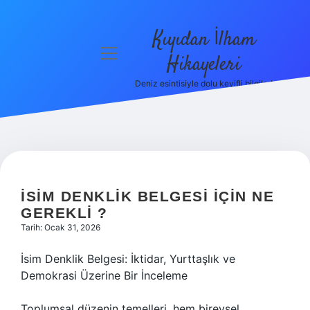
Kıyıdan İlham
menüyü
Hikayeleri
aç
Deniz esintisiyle dolu keyifli bilgiler!
Anasayfa
Gizlilik
Politikası
Yasal Uyarı
İSIM DENKLIK BELGESI IÇIN NE
Hakkımızda
GEREKLI ?
Tarih: Ocak 31, 2026
İsim Denklik Belgesi: İktidar, Yurttaşlık ve
Demokrasi Üzerine Bir İnceleme
Toplumsal düzenin temelleri, hem bireysel