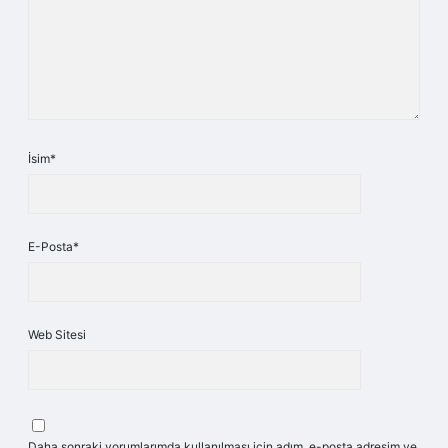
İsim*
E-Posta*
Web Sitesi
Daha sonraki yorumlarımda kullanılması için adım, e-posta adresim ve