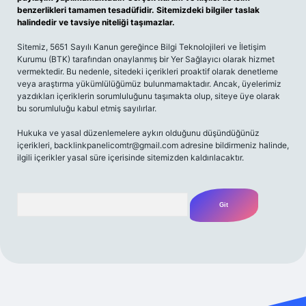
benzerlikleri tamamen tesadüfidir. Sitemizdeki bilgiler taslak
halindedir ve tavsiye niteliği taşımazlar.
Sitemiz, 5651 Sayılı Kanun gereğince Bilgi Teknolojileri ve İletişim
Kurumu (BTK) tarafından onaylanmış bir Yer Sağlayıcı olarak hizmet
vermektedir. Bu nedenle, sitedeki içerikleri proaktif olarak denetleme
veya araştırma yükümlülüğümüz bulunmamaktadır. Ancak, üyelerimiz
yazdıkları içeriklerin sorumluluğunu taşımakta olup, siteye üye olarak
bu sorumluluğu kabul etmiş sayılırlar.
Hukuka ve yasal düzenlemelere aykırı olduğunu düşündüğünüz
içerikleri,
backlinkpanelicomtr@gmail.com
adresine bildirmeniz halinde,
ilgili içerikler yasal süre içerisinde sitemizden kaldırılacaktır.
Arama
ş
Betexper giriş adresi
betexper.xyz
m elexbet