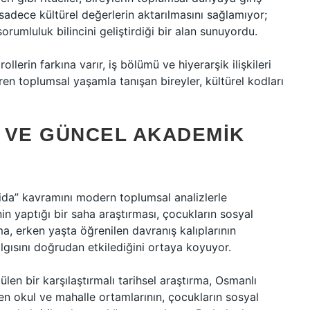
 sadece kültürel değerlerin aktarılmasını sağlamıyor;
orumluluk bilincini geliştirdiği bir alan sunuyordu.
llerin farkına varır, iş bölümü ve hiyerarşik ilişkileri
ren toplumsal yaşamla tanışan bireyler, kültürel kodları
 VE GÜNCEL AKADEMIK
tida” kavramını modern toplumsal analizlerle
’nin yaptığı bir saha araştırması, çocukların sosyal
ma, erken yaşta öğrenilen davranış kalıplarının
 algısını doğrudan etkilediğini ortaya koyuyor.
len bir karşılaştırmalı tarihsel araştırma, Osmanlı
en okul ve mahalle ortamlarının, çocukların sosyal