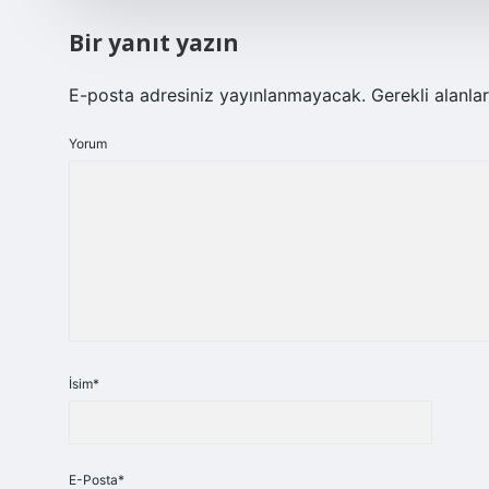
Bir yanıt yazın
E-posta adresiniz yayınlanmayacak.
Gerekli alanla
Yorum
İsim*
E-Posta*