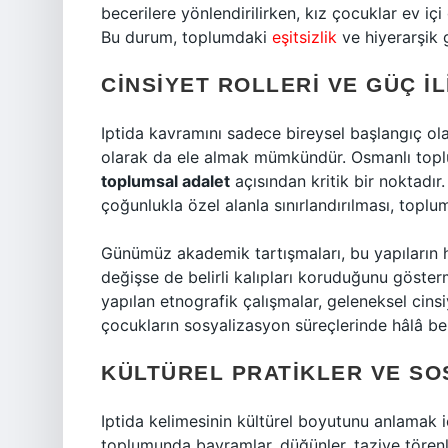
becerilere yönlendirilirken, kız çocuklar ev iç
Bu durum, toplumdaki
eşitsizlik
ve hiyerarşik g
CINSIYET ROLLERI VE GÜÇ İL
Iptida kavramını sadece bireysel başlangıç ola
olarak da ele almak mümkündür. Osmanlı toplu
toplumsal adalet
açısından kritik bir noktadır
çoğunlukla özel alanla sınırlandırılması, toplu
Günümüz akademik tartışmaları, bu yapıların 
değişse de belirli kalıpları koruduğunu göster
yapılan etnografik çalışmalar, geleneksel cins
çocukların sosyalizasyon süreçlerinde hâlâ be
KÜLTÜREL PRATIKLER VE S
Iptida kelimesinin kültürel boyutunu anlamak 
toplumunda bayramlar, düğünler, taziye törenler