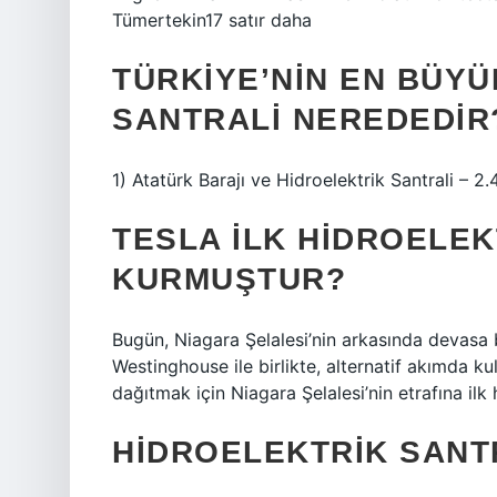
Tümertekin17 satır daha
TÜRKIYE’NIN EN BÜY
SANTRALI NEREDEDIR
1) Atatürk Barajı ve Hidroelektrik Santrali – 2
TESLA ILK HIDROELEK
KURMUŞTUR?
Bugün, Niagara Şelalesi’nin arkasında devasa b
Westinghouse ile birlikte, alternatif akımda k
dağıtmak için Niagara Şelalesi’nin etrafına ilk h
HIDROELEKTRIK SANT