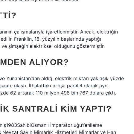
TTI?
anının çalışmalarıyla işaretlenmiştir. Ancak, elektriğin
dilir. Franklin, 18. yüzyılın başlarında yaptığı
ş ve şimşeğin elektriksel olduğunu göstermiştir.
IMDEN ALIYOR?
an ve Yunanistan’dan aldığı elektrik miktarı yaklaşık yüzde
aate ulaştı. İthalattaki artışa paralel olarak aynı
de 62 artarak 110 milyon 498 bin 767 dolara çıktı.
K SANTRALI KIM YAPTI?
apanış1983SahibiOsmanlı İmparatorluğuYenileme
ts Nevzat Sayın Mimarlık Hizmetleri Mimarlar ve Han