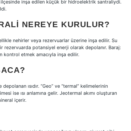
ilçesinde inşa edilen küçük bir hidroelektrik santraliydi.
ldi.
RALI NEREYE KURULUR?
llikle nehirler veya rezervuarlar üzerine inşa edilir. Su
ir rezervuarda potansiyel enerji olarak depolanır. Baraj:
in kontrol etmek amacıyla inşa edilir.
SACA?
de depolanan ısıdır. “Geo” ve “termal” kelimelerinin
limesi ise ısı anlamına gelir. Jeotermal akımı oluşturan
neral içerir.
?