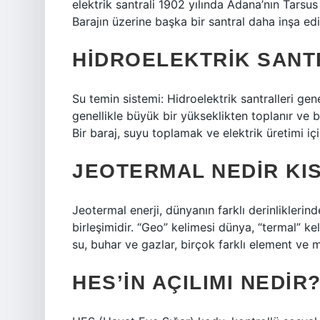
elektrik santrali 1902 yılında Adana’nın Tarsus 
Barajın üzerine başka bir santral daha inşa edi
HIDROELEKTRIK SANT
Su temin sistemi: Hidroelektrik santralleri gene
genellikle büyük bir yükseklikten toplanır ve b
Bir baraj, suyu toplamak ve elektrik üretimi iç
JEOTERMAL NEDIR KI
Jeotermal enerji, dünyanın farklı derinliklerin
birleşimidir. “Geo” kelimesi dünya, “termal” ke
su, buhar ve gazlar, birçok farklı element ve mi
HES’IN AÇILIMI NEDIR