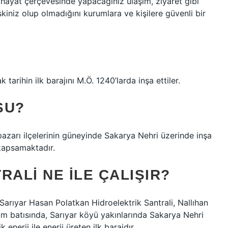
hayat çerçevesinde yapacağınız ulaşım, ziyaret gibi
kiniz olup olmadığını kurumlara ve kişilere güvenli bir
 tarihin ilk barajını M.Ö. 1240’larda inşa ettiler.
SU?
ypazarı ilçelerinin güneyinde Sakarya Nehri üzerinde inşa
 kapsamaktadır.
RALI NE ILE ÇALIŞIR?
Sarıyar Hasan Polatkan Hidroelektrik Santrali, Nallıhan
m batısında, Sarıyar köyü yakınlarında Sakarya Nehri
 enerji ile enerji üreten ilk barajdır.