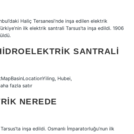
anbul’daki Haliç Tersanesi’nde inşa edilen elektrik
rkiye’nin ilk elektrik santrali Tarsus’ta inşa edildi. 1906
nüldü.
HIDROELEKTRIK SANTRALI
MapBasinLocationYiling, Hubei,
ha fazla satır
TRIK NEREDE
 Tarsus’ta inşa edildi. Osmanlı İmparatorluğu’nun ilk