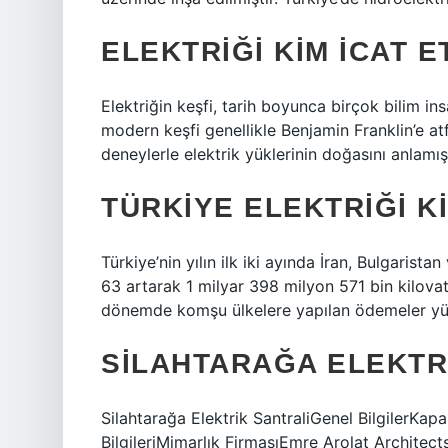
ELEKTRIĞI KIM ICAT E
Elektriğin keşfi, tarih boyunca birçok bilim ins
modern keşfi genellikle Benjamin Franklin’e atfe
deneylerle elektrik yüklerinin doğasını anlamı
TÜRKIYE ELEKTRIĞI K
Türkiye’nin yılın ilk iki ayında İran, Bulgarist
63 artarak 1 milyar 398 milyon 571 bin kilovats
dönemde komşu ülkelere yapılan ödemeler yüz
SILAHTARAĞA ELEKTRI
Silahtarağa Elektrik SantraliGenel BilgilerK
BilgileriMimarlık FirmasıEmre Arolat Architec