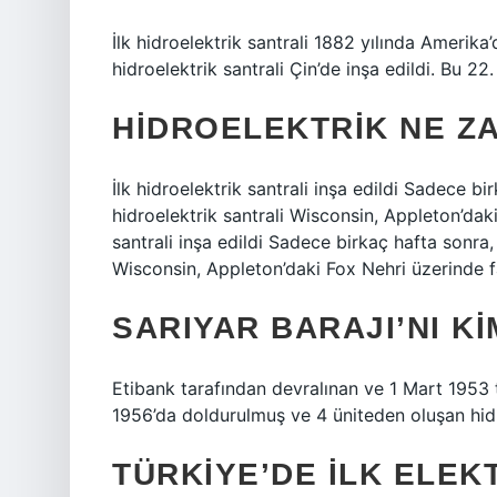
İlk hidroelektrik santrali 1882 yılında Amerika
hidroelektrik santrali Çin’de inşa edildi. Bu 22.
HIDROELEKTRIK NE ZA
İlk hidroelektrik santrali inşa edildi Sadece bi
hidroelektrik santrali Wisconsin, Appleton’daki 
santrali inşa edildi Sadece birkaç hafta sonra,
Wisconsin, Appleton’daki Fox Nehri üzerinde fa
SARIYAR BARAJI’NI KI
Etibank tarafından devralınan ve 1 Mart 1953 t
1956’da doldurulmuş ve 4 üniteden oluşan hidro
TÜRKIYE’DE ILK ELEK