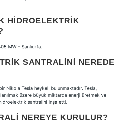
ÜK HIDROELEKTRIK
?
.405 MW – Şanlıurfa.
TRIK SANTRALINI NEREDE
ir Nikola Tesla heykeli bulunmaktadır. Tesla,
ullanılmak üzere büyük miktarda enerji üretmek ve
idroelektrik santralini inşa etti.
RALI NEREYE KURULUR?