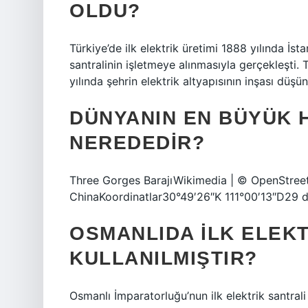
OLDU?
Türkiye’de ilk elektrik üretimi 1888 yılında İst
santralinin işletmeye alınmasıyla gerçekleşti. Tü
yılında şehrin elektrik altyapısının inşası düşü
DÜNYANIN EN BÜYÜK 
NEREDEDIR?
Three Gorges BarajıWikimedia | © OpenStreet
ChinaKoordinatlar30°49′26″K 111°00′13″D29 da
OSMANLIDA ILK ELEK
KULLANILMIŞTIR?
Osmanlı İmparatorluğu’nun ilk elektrik santrali