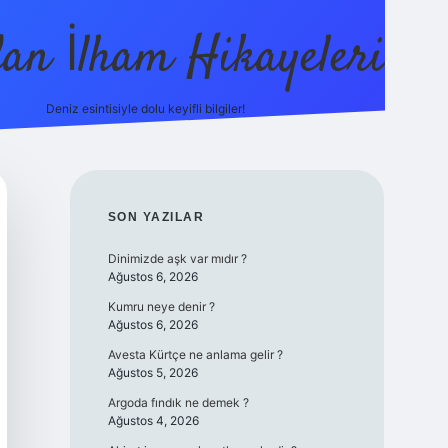
dan İlham Hikayeleri
Deniz esintisiyle dolu keyifli bilgiler!
betci
vdcasino güncel giriş
ilbet casino
ilbet yeni giriş
Betex
SIDEBAR
SON YAZILAR
Dinimizde aşk var mıdır ?
Ağustos 6, 2026
Kumru neye denir ?
Ağustos 6, 2026
Avesta Kürtçe ne anlama gelir ?
Ağustos 5, 2026
Argoda fındık ne demek ?
Ağustos 4, 2026