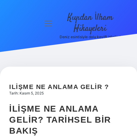
Kıyıdan İlham
menüyü
Hikayeleri
aç
Deniz esintisiyle dolu keyifli bilgiler!
Anasayfa
Gizlilik
Politikası
Yasal Uyarı
ILIŞME NE ANLAMA GELIR ?
Hakkımızda
Tarih: Kasım 5, 2025
İLIŞME NE ANLAMA
GELIR? TARIHSEL BIR
BAKIŞ