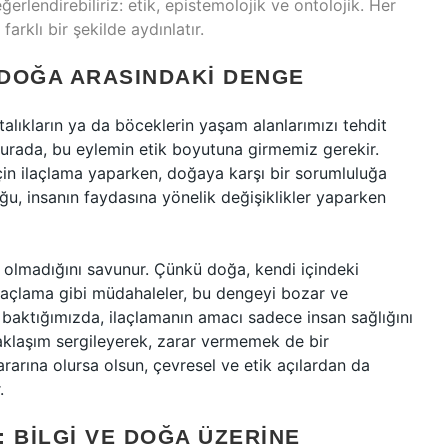
erlendirebiliriz: etik, epistemolojik ve ontolojik. Her
arklı bir şekilde aydınlatır.
 DOĞA ARASINDAKI DENGE
stalıkların ya da böceklerin yaşam alanlarımızı tehdit
burada, bu eylemin etik boyutuna girmemiz gerekir.
çin ilaçlama yaparken, doğaya karşı bir sorumluluğa
u, insanın faydasına yönelik değişiklikler yaparken
 olmadığını savunur. Çünkü doğa, kendi içindeki
ilaçlama gibi müdahaleler, bu dengeyi bozar ve
 baktığımızda, ilaçlamanın amacı sadece insan sağlığını
aklaşım sergileyerek, zarar vermemek de bir
ararına olursa olsun, çevresel ve etik açılardan da
.
 BILGI VE DOĞA ÜZERINE