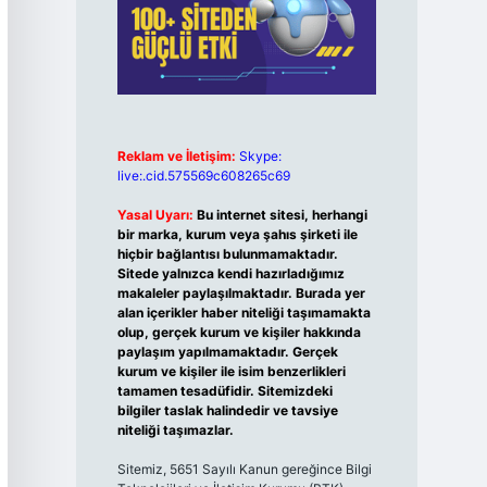
Reklam ve İletişim:
Skype:
live:.cid.575569c608265c69
Yasal Uyarı:
Bu internet sitesi, herhangi
bir marka, kurum veya şahıs şirketi ile
hiçbir bağlantısı bulunmamaktadır.
Sitede yalnızca kendi hazırladığımız
makaleler paylaşılmaktadır. Burada yer
alan içerikler haber niteliği taşımamakta
olup, gerçek kurum ve kişiler hakkında
paylaşım yapılmamaktadır. Gerçek
kurum ve kişiler ile isim benzerlikleri
tamamen tesadüfidir. Sitemizdeki
bilgiler taslak halindedir ve tavsiye
niteliği taşımazlar.
Sitemiz, 5651 Sayılı Kanun gereğince Bilgi