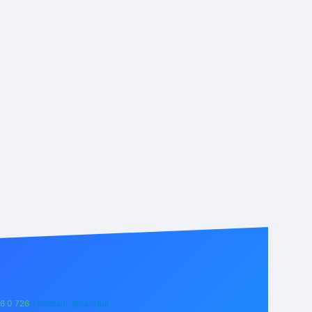
6 0 726
Telegram: @karabul