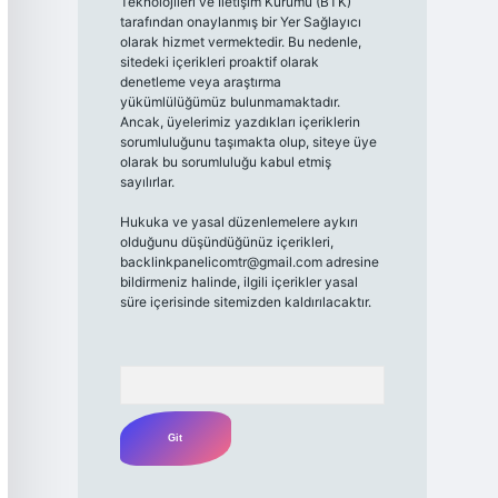
Teknolojileri ve İletişim Kurumu (BTK)
tarafından onaylanmış bir Yer Sağlayıcı
olarak hizmet vermektedir. Bu nedenle,
sitedeki içerikleri proaktif olarak
denetleme veya araştırma
yükümlülüğümüz bulunmamaktadır.
Ancak, üyelerimiz yazdıkları içeriklerin
sorumluluğunu taşımakta olup, siteye üye
olarak bu sorumluluğu kabul etmiş
sayılırlar.
Hukuka ve yasal düzenlemelere aykırı
olduğunu düşündüğünüz içerikleri,
backlinkpanelicomtr@gmail.com
adresine
bildirmeniz halinde, ilgili içerikler yasal
süre içerisinde sitemizden kaldırılacaktır.
Arama