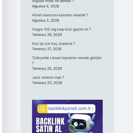
Argoda fındık ne demek ?
Ağustos 4, 2026
Ahiret inancının kanıtları nelerdir ?
Ağustos 3, 2026
Viagra 100 mg kalp krizi geçirir mi ?
Temmuz 29, 2026
Koç tıp için kaç sıralama ?
Temmuz 27, 2026
Türkiye’de Litosol topraklar nerede görülür
?
Temmuz 25, 2026
Jack nerenin malı ?
Temmuz 23, 2026