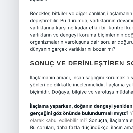
Böcekler, bitkiler ve diğer canlılar, ilaçlamanı
değiştirebilir. Bu durumda, varlıklarının devam
varlıklarına karşı ne kadar etkili bir kontrol k
varlıkların ve dengeyi koruma biçimlerinin do
organizmaların varoluşuna dair sorular doğuru
dünyanın gerçek varlıklarını bozar mı?
SONUÇ VE DERINLEŞTIREN 
İlaçlamanın amacı, insan sağlığını korumak ols
yönleri de dikkatle incelenmelidir. İlaçlama 
biçimidir. Doğaya, bilgiye ve varoluşa müdaha
İlaçlama yaparken, doğanın dengeyi yeniden k
gerçeğini göz önünde bulundurmalı mıyız?
Y
olarak kabul edilebilir mi?
Sonuçta, ilaçlama 
Bu soruları, daha fazla düşündükçe, ilacın amac