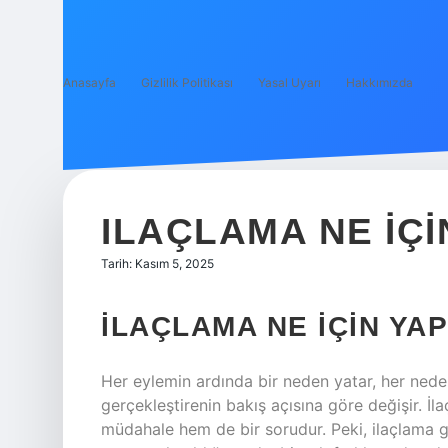
Anasayfa
Gizlilik Politikası
Yasal Uyarı
Hakkımızda
ILAÇLAMA NE IÇI
Tarih: Kasım 5, 2025
İLAÇLAMA NE İÇIN YAP
Her eylemin ardında bir neden yatar, her ned
gerçekleştirenin bakış açısına göre değişir. İl
müdahale hem de bir sorudur. Peki, ilaçlama ger