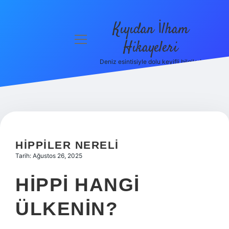
Kıyıdan İlham
menüyü
Hikayeleri
aç
Deniz esintisiyle dolu keyifli bilgiler!
Anasayfa
Gizlilik
Politikası
Yasal Uyarı
HIPPILER NERELI
Hakkımızda
Tarih: Ağustos 26, 2025
HIPPI HANGI
ÜLKENIN?