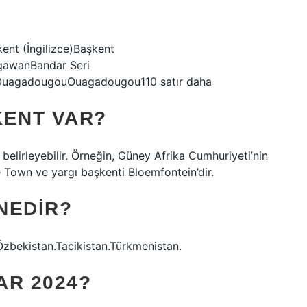
kent (İngilizce)Başkent
egawanBandar Seri
OuagadougouOuagadougou110 satır daha
KENT VAR?
 belirleyebilir. Örneğin, Güney Afrika Cumhuriyeti’nin
 Town ve yargı başkenti Bloemfontein’dir.
 NEDIR?
Özbekistan.Tacikistan.Türkmenistan.
AR 2024?