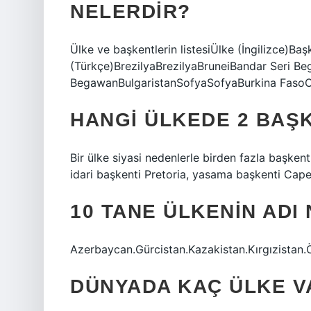
NELERDIR?
Ülke ve başkentlerin listesiÜlke (İngilizce)Baş
(Türkçe)BrezilyaBrezilyaBruneiBandar Seri B
BegawanBulgaristanSofyaSofyaBurkina Faso
HANGI ÜLKEDE 2 BAŞ
Bir ülke siyasi nedenlerle birden fazla başkent
idari başkenti Pretoria, yasama başkenti Cape
10 TANE ÜLKENIN ADI
Azerbaycan.Gürcistan.Kazakistan.Kırgızistan.
DÜNYADA KAÇ ÜLKE V