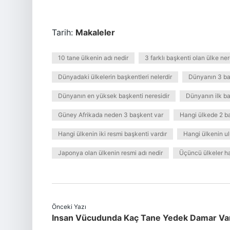
Tarih:
Makaleler
10 tane ülkenin adı nedir
3 farklı başkenti olan ülke ner
Dünyadaki ülkelerin başkentleri nelerdir
Dünyanın 3 baş
Dünyanın en yüksek başkenti neresidir
Dünyanın ilk ba
Güney Afrikada neden 3 başkent var
Hangi ülkede 2 b
Hangi ülkenin iki resmi başkenti vardır
Hangi ülkenin ulu
Japonya olan ülkenin resmi adı nedir
Üçüncü ülkeler ha
Önceki Yazı
Insan Vücudunda Kaç Tane Yedek Damar Va