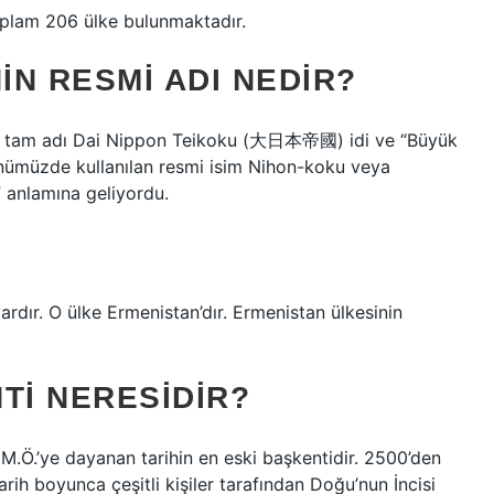
toplam 206 ülke bulunmaktadır.
N RESMI ADI NEDIR?
nın tam adı Dai Nippon Teikoku (大日本帝國) idi ve “Büyük
nümüzde kullanılan resmi isim Nihon-koku veya
anlamına geliyordu.
rdır. O ülke Ermenistan’dır. Ermenistan ülkesinin
TI NERESIDIR?
M.Ö.’ye dayanan tarihin en eski başkentidir. 2500’den
Tarih boyunca çeşitli kişiler tarafından Doğu’nun İncisi