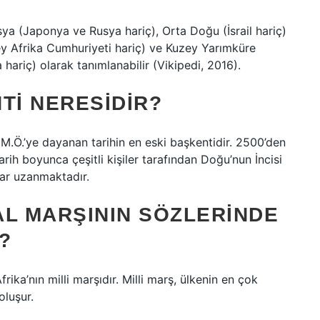
ya (Japonya ve Rusya hariç), Orta Doğu (İsrail hariç)
ey Afrika Cumhuriyeti hariç) ve Kuzey Yarımküre
hariç) olarak tanımlanabilir (Vikipedi, 2016).
TI NERESIDIR?
M.Ö.’ye dayanan tarihin en eski başkentidir. 2500’den
Tarih boyunca çeşitli kişiler tarafından Doğu’nun İncisi
dar uzanmaktadır.
AL MARŞININ SÖZLERINDE
?
rika’nın milli marşıdır. Milli marş, ülkenin en çok
oluşur.