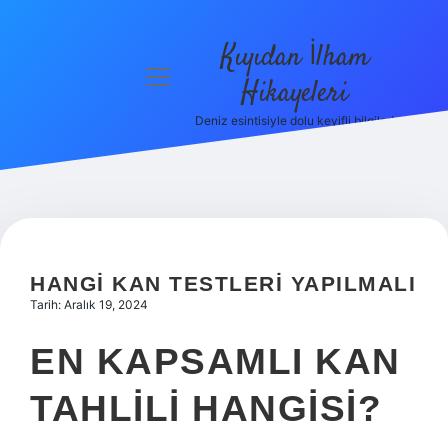
Kıyıdan İlham
menüyü
Hikayeleri
aç
Deniz esintisiyle dolu keyifli bilgiler!
Anasayfa
Gizlilik
Politikası
Yasal Uyarı
HANGI KAN TESTLERI YAPILMALI
Hakkımızda
Tarih: Aralık 19, 2024
EN KAPSAMLI KAN
TAHLILI HANGISI?