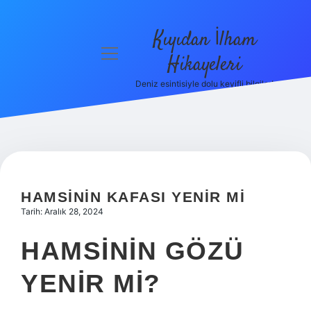
Kıyıdan İlham
menüyü
Hikayeleri
aç
Deniz esintisiyle dolu keyifli bilgiler!
Anasayfa
Gizlilik
Politikası
Yasal Uyarı
HAMSININ KAFASI YENIR MI
Hakkımızda
Tarih: Aralık 28, 2024
HAMSININ GÖZÜ
YENIR MI?