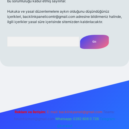
bu sorumluluğu kabul etmiş sayılırlar.
Hukuka ve yasal düzenlemelere aykırı olduğunu düşündüğünüz
içerikleri,
backlinkpanelicomtr@gmail.com
adresine bildirmeniz halinde,
ilgili içerikler yasal süre içerisinde sitemizden kaldırılacaktır.
Arama
Betexper giriş adresi
betexper.xyz
m elexbet
Reklam ve İletişim:
E-mail:
backlinkpaneli@gmail.com
Teams:
forumhizmeti@gmail.com
Whatsapp: 0262 606 0 726
Telegram:
@karabul