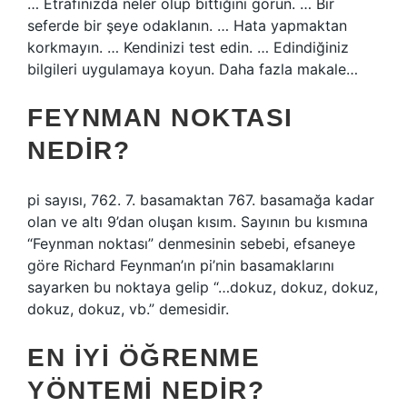
… Etrafınızda neler olup bittiğini görün. … Bir
seferde bir şeye odaklanın. … Hata yapmaktan
korkmayın. … Kendinizi test edin. … Edindiğiniz
bilgileri uygulamaya koyun. Daha fazla makale…
FEYNMAN NOKTASI
NEDIR?
pi sayısı, 762. 7. basamaktan 767. basamağa kadar
olan ve altı 9’dan oluşan kısım. Sayının bu kısmına
“Feynman noktası” denmesinin sebebi, efsaneye
göre Richard Feynman’ın pi’nin basamaklarını
sayarken bu noktaya gelip “…dokuz, dokuz, dokuz,
dokuz, dokuz, vb.” demesidir.
EN IYI ÖĞRENME
YÖNTEMI NEDIR?