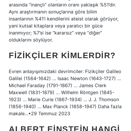
arasında “inançlı” olanların oranı yaklaşık %51’dir.
Aynı araştırmanın sonuçlarına göre bilim
insanlarının %41’i kendilerini ateist olarak görüyor,
yani kutsal kitaplara veya yaratıcı bir güce
inanmıyor; %7’si ise “kararsız” veya “diğer”
olduklarını söylüyor.
FIZIKÇILER KIMLERDIR?
Evren anlayışımızdaki devrimciler: Fizikçiler Galileo
Galilei (1564-1642) … Isaac Newton (1643-1727) …
Michael Faraday (1791-1867) … James Clerk
Maxwell (1831-1879) … Wilhelm Röntgen (1845-
1923) … Marie Curie (1867-1934) … J. J. Thomson
(1856-1940) … Max Planck (1858-1947) Daha fazla
makale…•29 Temmuz 2023
ALBERT EINSTEIN HANGI