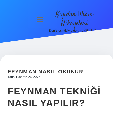
Kıyıdan İlham
menüyü
Hikayeleri
aç
Deniz esintisiyle dolu keyifli bilgiler!
Anasayfa
Gizlilik
Politikası
Yasal Uyarı
FEYNMAN NASIL OKUNUR
Hakkımızda
Tarih: Haziran 26, 2025
FEYNMAN TEKNIĞI
NASIL YAPILIR?