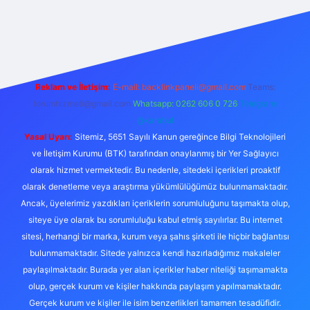
etexper giriş adresi
betexper.xyz
m elexbet
Reklam ve İletişim:
E-mail:
backlinkpaneli@gmail.com
Teams:
forumhizmeti@gmail.com
Whatsapp: 0262 606 0 726
Telegram:
@karabul
Yasal Uyarı:
Sitemiz, 5651 Sayılı Kanun gereğince Bilgi Teknolojileri
ve İletişim Kurumu (BTK) tarafından onaylanmış bir Yer Sağlayıcı
olarak hizmet vermektedir. Bu nedenle, sitedeki içerikleri proaktif
olarak denetleme veya araştırma yükümlülüğümüz bulunmamaktadır.
Ancak, üyelerimiz yazdıkları içeriklerin sorumluluğunu taşımakta olup,
siteye üye olarak bu sorumluluğu kabul etmiş sayılırlar. Bu internet
sitesi, herhangi bir marka, kurum veya şahıs şirketi ile hiçbir bağlantısı
bulunmamaktadır. Sitede yalnızca kendi hazırladığımız makaleler
paylaşılmaktadır. Burada yer alan içerikler haber niteliği taşımamakta
olup, gerçek kurum ve kişiler hakkında paylaşım yapılmamaktadır.
Gerçek kurum ve kişiler ile isim benzerlikleri tamamen tesadüfidir.