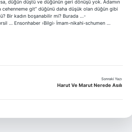
rsa, düğün düştü ve düğünün geri dönüşü yok. Adamın
 da cehenneme git” düğünü daha düşük olan düğün gibi
? Bir kadın boşanabilir mi? Burada …-
rsil … Ensonhaber ›Bilgi› İmam-nikahi-schumen …
Sonraki Yazı
Harut Ve Marut Nerede Asılı