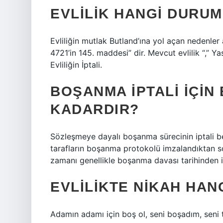
EVLILIK HANGI DURU
Evliliğin mutlak Butland’ına yol açan nedenler 
4721’in 145. maddesi” dir. Mevcut evlilik “,” 
Evliliğin İptali.
BOŞANMA IPTALI IÇIN
KADARDIR?
Sözleşmeye dayalı boşanma sürecinin iptali beli
tarafların boşanma protokolü imzalandıktan
zamanı genellikle boşanma davası tarihinden i
EVLILIKTE NIKAH HA
Adamın adamı için boş ol, seni boşadım, seni 