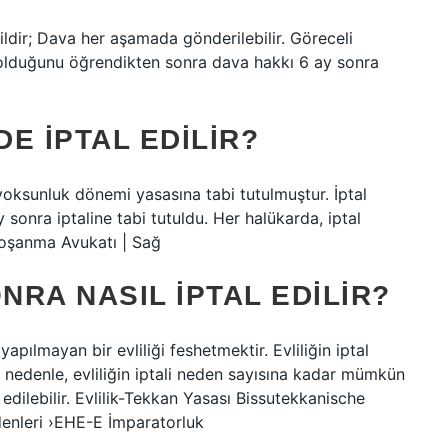
ildir; Dava her aşamada gönderilebilir. Göreceli
i olduğunu öğrendikten sonra dava hakkı 6 ay sonra
DE IPTAL EDILIR?
i, yoksunluk dönemi yasasına tabi tutulmuştur. İptal
sonra iptaline tabi tutuldu. Her halükarda, iptal
. Boşanma Avukatı | Sağ
NRA NASIL IPTAL EDILIR?
yapılmayan bir evliliği feshetmektir. Evliliğin iptal
u nedenle, evliliğin iptali neden sayısına kadar mümkün
 edilebilir. Evlilik-Tekkan Yasası Bissutekkanische
denleri ›EHE-E İmparatorluk