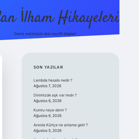
dan İlham Hikayeleri
Deniz esintisiyle dolu keyifli bilgiler!
betci
vdcasino güncel giriş
ilbet casino
ilbet yeni giri
SIDEBAR
SON YAZILAR
Lambda hesabı nedir ?
Ağustos 7, 2026
Dinimizde aşk var mıdır ?
Ağustos 6, 2026
Kumru neye denir ?
Ağustos 6, 2026
Avesta Kürtçe ne anlama gelir ?
Ağustos 5, 2026