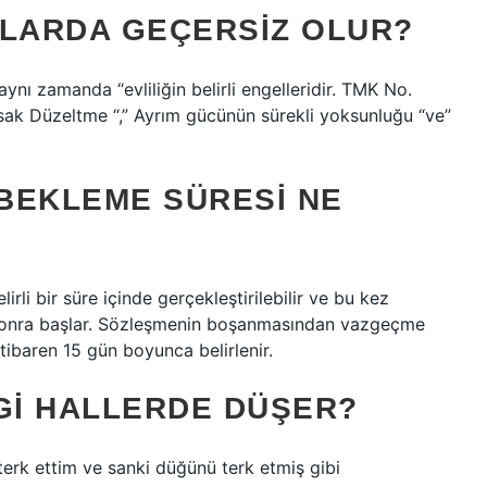
MLARDA GEÇERSIZ OLUR?
aynı zamanda “evliliğin belirli engelleridir. TMK No.
Yasak Düzeltme “,” Ayrım gücünün sürekli yoksunluğu “ve”
 BEKLEME SÜRESI NE
rli bir süre içinde gerçekleştirilebilir ve bu kez
 sonra başlar. Sözleşmenin boşanmasından vazgeçme
tibaren 15 gün boyunca belirlenir.
NGI HALLERDE DÜŞER?
terk ettim ve sanki düğünü terk etmiş gibi