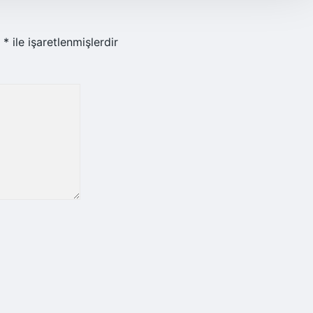
r
*
ile işaretlenmişlerdir