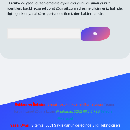
Hukuka ve yasal düzenlemelere aykırı olduğunu düşündüğünüz
içerikleri,
backlinkpanelicomtr@gmail.com
adresine bildirmeniz halinde,
ilgili içerikler yasal süre içerisinde sitemizden kaldırılacaktır.
Arama
iriş
Betexper giriş adresi
betexper.xyz
m elexbet
Reklam ve İletişim:
E-mail:
backlinkpaneli@gmail.com
Teams:
forumhizmeti@gmail.com
Whatsapp: 0262 606 0 726
Telegram:
@karabul
Yasal Uyarı:
Sitemiz, 5651 Sayılı Kanun gereğince Bilgi Teknolojileri