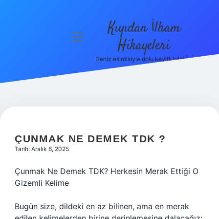
Kıyıdan İlham
menüyü
Hikayeleri
aç
Deniz esintisiyle dolu keyifli bilgiler!
Anasayfa
Gizlilik
Politikası
Yasal Uyarı
ÇUNMAK NE DEMEK TDK ?
Hakkımızda
Tarih: Aralık 6, 2025
Çunmak Ne Demek TDK? Herkesin Merak Ettiği O
Gizemli Kelime
Bugün size, dildeki en az bilinen, ama en merak
edilen kelimelerden birine derinlemesine dalacağız: