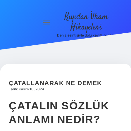
Kıyıdan İlham
menüyü
Hikayeleri
aç
Deniz esintisiyle dolu keyifli bilgiler!
Anasayfa
Gizlilik
Politikası
Yasal Uyarı
ÇATALLANARAK NE DEMEK
Hakkımızda
Tarih: Kasım 10, 2024
ÇATALIN SÖZLÜK
ANLAMI NEDIR?