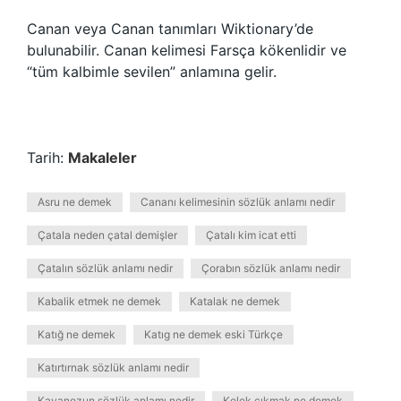
Canan veya Canan tanımları Wiktionary’de
bulunabilir. Canan kelimesi Farsça kökenlidir ve
“tüm kalbimle sevilen” anlamına gelir.
Tarih:
Makaleler
Asru ne demek
Cananı kelimesinin sözlük anlamı nedir
Çatala neden çatal demişler
Çatalı kim icat etti
Çatalın sözlük anlamı nedir
Çorabın sözlük anlamı nedir
Kabalik etmek ne demek
Katalak ne demek
Katığ ne demek
Katıg ne demek eski Türkçe
Katırtırnak sözlük anlamı nedir
Kavanozun sözlük anlamı nedir
Kelek çıkmak ne demek