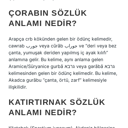
ÇORABIN SÖZLÜK
ANLAMI NEDIR?
Arapça crb kökünden gelen bir ödünç kelimedir,
cawrab جورب veya cūrāb جوراب ve “deri veya bez
çanta, yumuşak deriden yapılmış iç ayak kılıfı”
anlamına gelir. Bu kelime, aynı anlama gelen
Aramice/Süryanice gurbā גרבא veya gərābā גרבא
kelimesinden gelen bir ödünç kelimedir. Bu kelime,
Akadca gurābu “çanta, örtü, zarf” kelimesiyle
ilişkilidir.
KATIRTIRNAK SÖZLÜK
ANLAMI NEDIR?