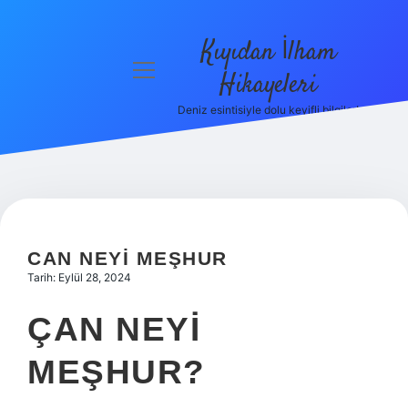
Kıyıdan İlham
menüyü
Hikayeleri
aç
Deniz esintisiyle dolu keyifli bilgiler!
Anasayfa
Gizlilik
Politikası
Yasal Uyarı
CAN NEYI MEŞHUR
Hakkımızda
Tarih: Eylül 28, 2024
ÇAN NEYI
MEŞHUR?