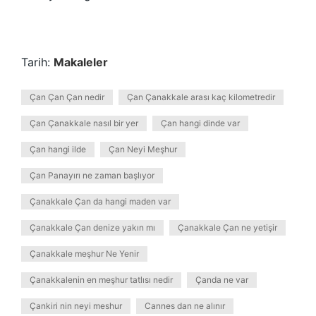
Tarih:
Makaleler
Çan Çan Çan nedir
Çan Çanakkale arası kaç kilometredir
Çan Çanakkale nasıl bir yer
Çan hangi dinde var
Çan hangi ilde
Çan Neyi Meşhur
Çan Panayırı ne zaman başlıyor
Çanakkale Çan da hangi maden var
Çanakkale Çan denize yakın mı
Çanakkale Çan ne yetişir
Çanakkale meşhur Ne Yenir
Çanakkalenin en meşhur tatlısı nedir
Çanda ne var
Çankiri nin neyi meshur
Cannes dan ne alınır