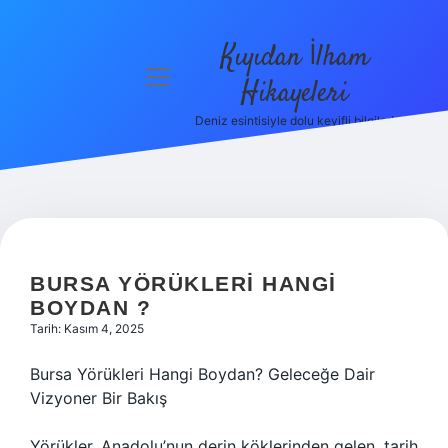
Kıyıdan İlham
menüyü
Hikayeleri
aç
Deniz esintisiyle dolu keyifli bilgiler!
Anasayfa
Gizlilik
Politikası
Yasal Uyarı
BURSA YÖRÜKLERI HANGI
Hakkımızda
BOYDAN ?
Tarih: Kasım 4, 2025
Bursa Yörükleri Hangi Boydan? Geleceğe Dair
Vizyoner Bir Bakış
Yörükler, Anadolu’nun derin köklerinden gelen, tarih