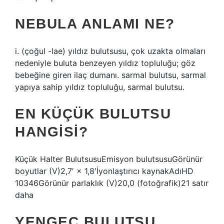
NEBULA ANLAMI NE?
i. (çoğul -lae) yıldız bulutsusu, çok uzakta olmaları
nedeniyle buluta benzeyen yıldız topluluğu; göz
bebeğine giren ilaç dumanı. sarmal bulutsu, sarmal
yapıya sahip yıldız topluluğu, sarmal bulutsu.
EN KÜÇÜK BULUTSU
HANGISI?
Küçük Halter BulutsusuEmisyon bulutsusuGörünür
boyutlar (V)2,7′ × 1,8′İyonlaştırıcı kaynakAdıHD
10346Görünür parlaklık (V)20,0 (fotoğrafik)21 satır
daha
YENGEÇ BULUTSU