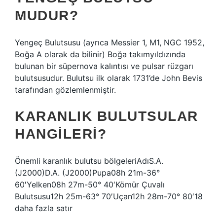
MUDUR?
Yengeç Bulutsusu (ayrıca Messier 1, M1, NGC 1952,
Boğa A olarak da bilinir) Boğa takımyıldızında
bulunan bir süpernova kalıntısı ve pulsar rüzgarı
bulutsusudur. Bulutsu ilk olarak 1731’de John Bevis
tarafından gözlemlenmiştir.
KARANLIK BULUTSULAR
HANGILERI?
Önemli karanlık bulutsu bölgeleriAdıS.A.
(J2000)D.A. (J2000)Pupa08h 21m-36°
60′Yelken08h 27m-50° 40′Kömür Çuvalı
Bulutsusu12h 25m-63° 70′Uçan12h 28m-70° 80′18
daha fazla satır