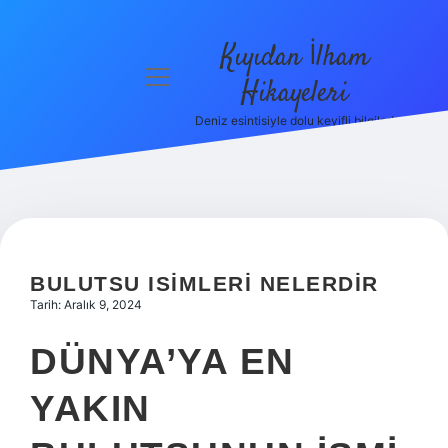
Kıyıdan İlham
menüyü
Hikayeleri
aç
Deniz esintisiyle dolu keyifli bilgiler!
Anasayfa
Gizlilik
Politikası
Yasal Uyarı
BULUTSU ISIMLERI NELERDIR
Hakkımızda
Tarih: Aralık 9, 2024
DÜNYA’YA EN
YAKIN