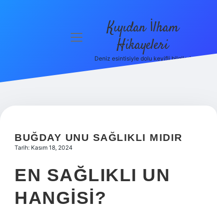
Kıyıdan İlham
menüyü
Hikayeleri
aç
Deniz esintisiyle dolu keyifli bilgiler!
Anasayfa
Gizlilik
Politikası
Yasal Uyarı
BUĞDAY UNU SAĞLIKLI MIDIR
Hakkımızda
Tarih: Kasım 18, 2024
EN SAĞLIKLI UN
HANGISI?