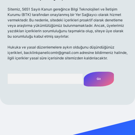
Sitemiz, 5651 Sayılı Kanun gereğince Bilgi Teknolojileri ve İletişim
Kurumu (BTK) tarafından onaylanmış bir Yer Sağlayıcı olarak hizmet
vermektedir. Bu nedenle, sitedeki içerikleri proaktif olarak denetleme
veya araştırma yükümlülüğümüz bulunmamaktadır. Ancak, üyelerimiz
yazdıkları içeriklerin sorumluluğunu taşımakta olup, siteye üye olarak
bu sorumluluğu kabul etmiş sayılırlar.
Hukuka ve yasal düzenlemelere aykırı olduğunu düşündüğünüz
içerikleri,
backlinkpanelicomtr@gmail.com
adresine bildirmeniz halinde,
ilgili içerikler yasal süre içerisinde sitemizden kaldırılacaktır.
Arama
texper giriş adresi
betexper.xyz
m elexbet