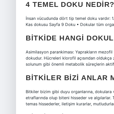
4 TEMEL DOKU NEDIR
İnsan vücudunda dört tip temel doku vardır: 1
Kas dokusu Sayfa 9 Doku • Dokular tüm organl
BITKIDE HANGI DOKU
Asimilasyon parankiması: Yaprakların mezofi
dokudur. Hücreleri klorofil açısından oldukça 
solunum gibi önemli metabolik süreçlerin aktif
BITKILER BIZI ANLAR 
Bitkiler bizim gibi duyu organlarına, dokulara 
etraflarında olup biteni hisseder ve algılarlar. 
temas hissederler, iletişim kurarlar, mutludurla