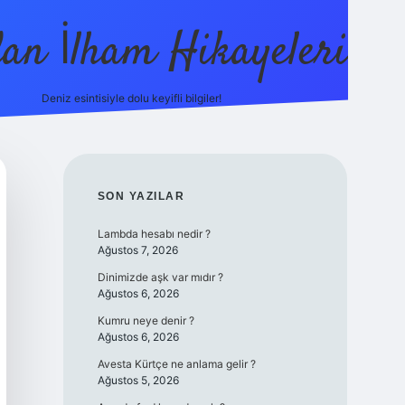
dan İlham Hikayeleri
Deniz esintisiyle dolu keyifli bilgiler!
betci
vdcasino güncel giriş
ilbet casino
ilbet yeni giriş
Betex
SIDEBAR
SON YAZILAR
Lambda hesabı nedir ?
Ağustos 7, 2026
Dinimizde aşk var mıdır ?
Ağustos 6, 2026
Kumru neye denir ?
Ağustos 6, 2026
Avesta Kürtçe ne anlama gelir ?
Ağustos 5, 2026