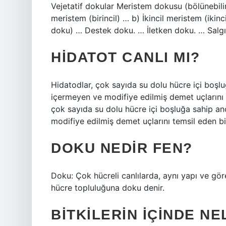
Vejetatif dokular Meristem dokusu (bölünebilir
meristem (birincil) … b) İkincil meristem (iki
doku) … Destek doku. … İletken doku. … Salg
HIDATOT CANLI MI?
Hidatodlar, çok sayıda su dolu hücre içi boşl
içermeyen ve modifiye edilmiş demet uçlarını 
çok sayıda su dolu hücre içi boşluğa sahip a
modifiye edilmiş demet uçlarını temsil eden bi
DOKU NEDIR FEN?
Doku: Çok hücreli canlılarda, aynı yapı ve gör
hücre topluluğuna doku denir.
BITKILERIN IÇINDE N