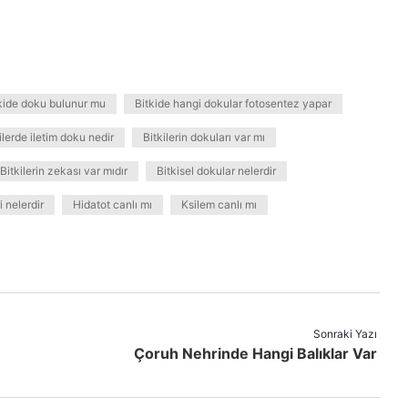
kide doku bulunur mu
Bitkide hangi dokular fotosentez yapar
ilerde iletim doku nedir
Bitkilerin dokuları var mı
Bitkilerin zekası var mıdır
Bitkisel dokular nelerdir
 nelerdir
Hidatot canlı mı
Ksilem canlı mı
Sonraki Yazı
Çoruh Nehrinde Hangi Balıklar Var