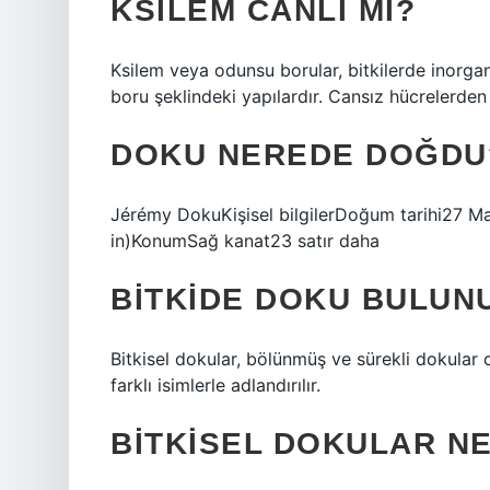
KSILEM CANLI MI?
Ksilem veya odunsu borular, bitkilerde inorgan
boru şeklindeki yapılardır. Cansız hücrelerden 
DOKU NEREDE DOĞDU
Jérémy DokuKişisel bilgilerDoğum tarihi27 Ma
in)KonumSağ kanat23 satır daha
BITKIDE DOKU BULUN
Bitkisel dokular, bölünmüş ve sürekli dokular 
farklı isimlerle adlandırılır.
BITKISEL DOKULAR N