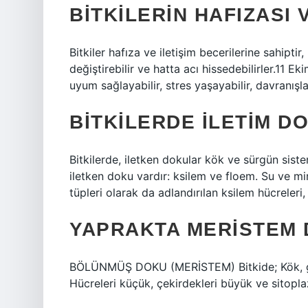
BITKILERIN HAFIZASI 
Bitkiler hafıza ve iletişim becerilerine sahiptir
değiştirebilir ve hatta acı hissedebilirler.11 Ek
uyum sağlayabilir, stres yaşayabilir, davranışlar
BITKILERDE ILETIM D
Bitkilerde, iletken dokular kök ve sürgün sist
iletken doku vardır: ksilem ve floem. Su ve min
tüpleri olarak da adlandırılan ksilem hücreleri,
YAPRAKTA MERISTEM
BÖLÜNMÜŞ DOKU (MERİSTEM) Bitkide; Kök, göv
Hücreleri küçük, çekirdekleri büyük ve sitopla