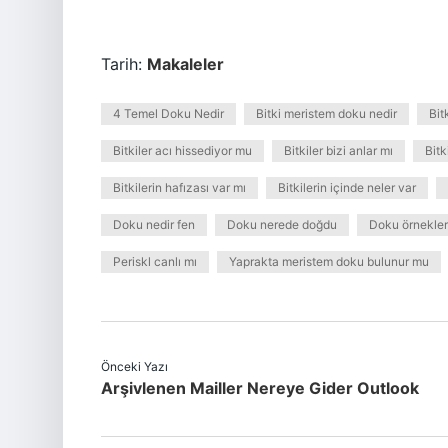
Tarih:
Makaleler
4 Temel Doku Nedir
Bitki meristem doku nedir
Bit
Bitkiler acı hissediyor mu
Bitkiler bizi anlar mı
Bitk
Bitkilerin hafızası var mı
Bitkilerin içinde neler var
Doku nedir fen
Doku nerede doğdu
Doku örnekleri
Periskl canlı mı
Yaprakta meristem doku bulunur mu
Önceki Yazı
Arşivlenen Mailler Nereye Gider Outlook