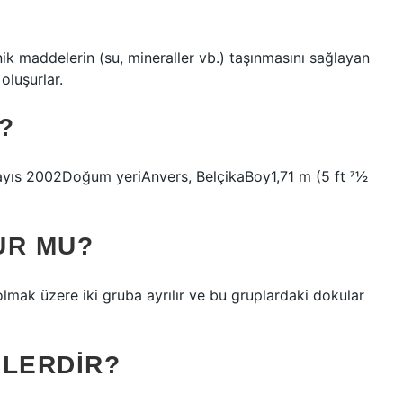
ik maddelerin (su, mineraller vb.) taşınmasını sağlayan
oluşurlar.
?
yıs 2002Doğum yeriAnvers, BelçikaBoy1,71 m (5 ft 71⁄2
UR MU?
olmak üzere iki gruba ayrılır ve bu gruplardaki dokular
ELERDIR?