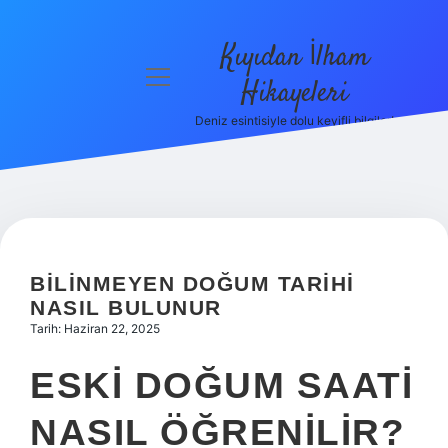
Kıyıdan İlham
menüyü
Hikayeleri
aç
Deniz esintisiyle dolu keyifli bilgiler!
Anasayfa
Gizlilik
Politikası
Yasal Uyarı
BILINMEYEN DOĞUM TARIHI
Hakkımızda
NASIL BULUNUR
Tarih: Haziran 22, 2025
ESKI DOĞUM SAATI
NASIL ÖĞRENILIR?