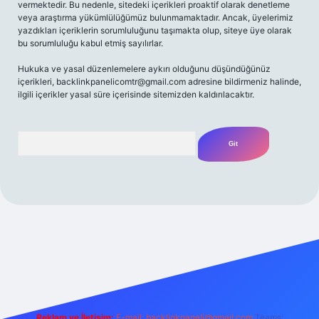
vermektedir. Bu nedenle, sitedeki içerikleri proaktif olarak denetleme
veya araştırma yükümlülüğümüz bulunmamaktadır. Ancak, üyelerimiz
yazdıkları içeriklerin sorumluluğunu taşımakta olup, siteye üye olarak
bu sorumluluğu kabul etmiş sayılırlar.
Hukuka ve yasal düzenlemelere aykırı olduğunu düşündüğünüz
içerikleri,
backlinkpanelicomtr@gmail.com
adresine bildirmeniz halinde,
ilgili içerikler yasal süre içerisinde sitemizden kaldırılacaktır.
Arama
etexper giriş adresi
betexper.xyz
m elexbet
Reklam ve İletişim:
E-mail:
backlinkpaneli@gmail.com
Teams: