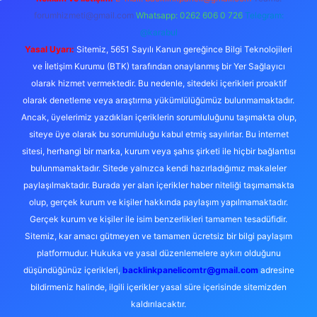
forumhizmeti@gmail.com
Whatsapp: 0262 606 0 726
Telegram:
@karabul
Yasal Uyarı:
Sitemiz, 5651 Sayılı Kanun gereğince Bilgi Teknolojileri
ve İletişim Kurumu (BTK) tarafından onaylanmış bir Yer Sağlayıcı
olarak hizmet vermektedir. Bu nedenle, sitedeki içerikleri proaktif
olarak denetleme veya araştırma yükümlülüğümüz bulunmamaktadır.
Ancak, üyelerimiz yazdıkları içeriklerin sorumluluğunu taşımakta olup,
siteye üye olarak bu sorumluluğu kabul etmiş sayılırlar. Bu internet
sitesi, herhangi bir marka, kurum veya şahıs şirketi ile hiçbir bağlantısı
bulunmamaktadır. Sitede yalnızca kendi hazırladığımız makaleler
paylaşılmaktadır. Burada yer alan içerikler haber niteliği taşımamakta
olup, gerçek kurum ve kişiler hakkında paylaşım yapılmamaktadır.
Gerçek kurum ve kişiler ile isim benzerlikleri tamamen tesadüfidir.
Sitemiz, kar amacı gütmeyen ve tamamen ücretsiz bir bilgi paylaşım
platformudur. Hukuka ve yasal düzenlemelere aykırı olduğunu
düşündüğünüz içerikleri,
backlinkpanelicomtr@gmail.com
adresine
bildirmeniz halinde, ilgili içerikler yasal süre içerisinde sitemizden
kaldırılacaktır.