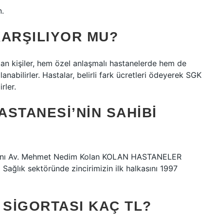
n.
KARŞILIYOR MU?
lan kişiler, hem özel anlaşmalı hastanelerde hem de
nabilirler. Hastalar, belirli fark ücretleri ödeyerek SGK
rler.
STANESI’NIN SAHIBI
şkanı Av. Mehmet Nedim Kolan KOLAN HASTANELER
ık sektöründe zincirimizin ilk halkasını 1997
 SIGORTASI KAÇ TL?