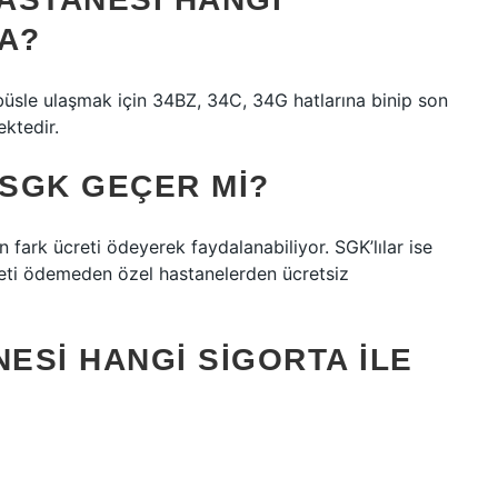
A?
e ulaşmak için 34BZ, 34C, 34G hatlarına binip son
ktedir.
SGK GEÇER MI?
n fark ücreti ödeyerek faydalanabiliyor. SGK’lılar ise
creti ödemeden özel hastanelerden ücretsiz
NESI HANGI SIGORTA ILE