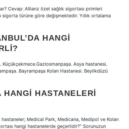
dar? Cevap: Allianz özel sağlık sigortası primleri
n sigorta türüne göre değişmektedir. Yıllık ortalama
ANBUL’DA HANGI
RLI?
arı. Küçükçekmece.Gaziosmanpaşa. Asya hastanesi.
ampaşa. Bayrampaşa Kolan Hastanesi. Beylikdüzü
A HANGI HASTANELERI
n hastaneler; Medical Park, Medicana, Medipol ve Kolan
igortası hangi hastanelerde geçerlidir?” Sorunuzun