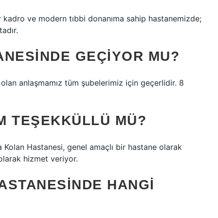
ilir kadro ve modern tıbbi donanıma sahip hastanemizde;
adır.
ANESINDE GEÇIYOR MU?
e olan anlaşmamız tüm şubelerimiz için geçerlidir. 8
M TEŞEKKÜLLÜ MÜ?
 Kolan Hastanesi, genel amaçlı bir hastane olarak
olarak hizmet veriyor.
ASTANESINDE HANGI