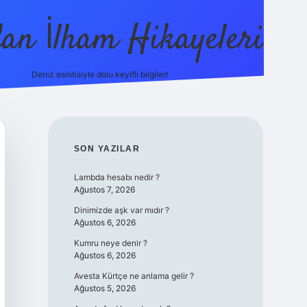
dan İlham Hikayeleri
Deniz esintisiyle dolu keyifli bilgiler!
betci
vdcasino güncel giriş
ilbet casino
ilbet yeni giriş
Bete
SIDEBAR
SON YAZILAR
Lambda hesabı nedir ?
Ağustos 7, 2026
Dinimizde aşk var mıdır ?
Ağustos 6, 2026
Kumru neye denir ?
Ağustos 6, 2026
Avesta Kürtçe ne anlama gelir ?
Ağustos 5, 2026