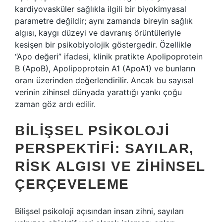
kardiyovasküler sağlıkla ilgili bir biyokimyasal
parametre değildir; aynı zamanda bireyin sağlık
algısı, kaygı düzeyi ve davranış örüntüleriyle
kesişen bir psikobiyolojik göstergedir. Özellikle
“Apo değeri” ifadesi, klinik pratikte Apolipoprotein
B (ApoB), Apolipoprotein A1 (ApoA1) ve bunların
oranı üzerinden değerlendirilir. Ancak bu sayısal
verinin zihinsel dünyada yarattığı yankı çoğu
zaman göz ardı edilir.
BILIŞSEL PSIKOLOJI
PERSPEKTIFI: SAYILAR,
RISK ALGISI VE ZIHINSEL
ÇERÇEVELEME
Bilişsel psikoloji açısından insan zihni, sayıları