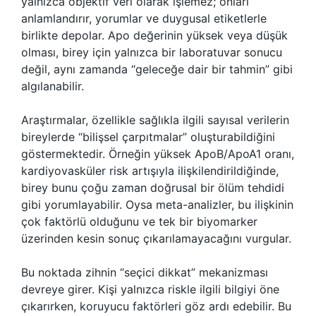
yalnızca objektif veri olarak işlemez; onları
anlamlandırır, yorumlar ve duygusal etiketlerle
birlikte depolar. Apo değerinin yüksek veya düşük
olması, birey için yalnızca bir laboratuvar sonucu
değil, aynı zamanda “geleceğe dair bir tahmin” gibi
algılanabilir.
Araştırmalar, özellikle sağlıkla ilgili sayısal verilerin
bireylerde “bilişsel çarpıtmalar” oluşturabildiğini
göstermektedir. Örneğin yüksek ApoB/ApoA1 oranı,
kardiyovasküler risk artışıyla ilişkilendirildiğinde,
birey bunu çoğu zaman doğrusal bir ölüm tehdidi
gibi yorumlayabilir. Oysa meta-analizler, bu ilişkinin
çok faktörlü olduğunu ve tek bir biyomarker
üzerinden kesin sonuç çıkarılamayacağını vurgular.
Bu noktada zihnin “seçici dikkat” mekanizması
devreye girer. Kişi yalnızca riskle ilgili bilgiyi öne
çıkarırken, koruyucu faktörleri göz ardı edebilir. Bu