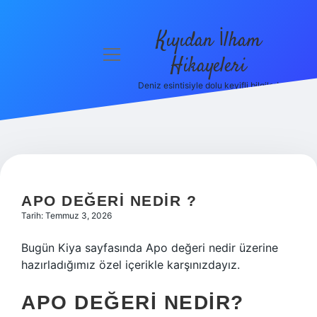
Kıyıdan İlham
menüyü
Hikayeleri
aç
Deniz esintisiyle dolu keyifli bilgiler!
Anasayfa
Gizlilik
Politikası
Yasal Uyarı
APO DEĞERI NEDIR ?
Hakkımızda
Tarih: Temmuz 3, 2026
Bugün Kiya sayfasında Apo değeri nedir üzerine
hazırladığımız özel içerikle karşınızdayız.
APO DEĞERI NEDIR?