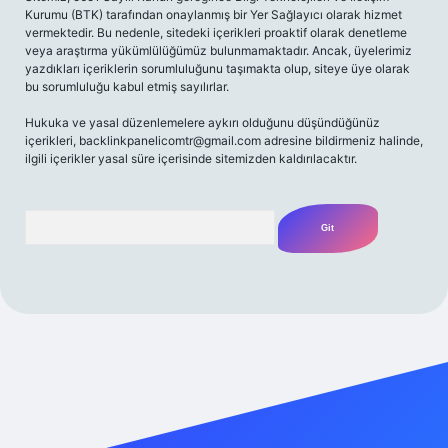
Kurumu (BTK) tarafından onaylanmış bir Yer Sağlayıcı olarak hizmet
vermektedir. Bu nedenle, sitedeki içerikleri proaktif olarak denetleme
veya araştırma yükümlülüğümüz bulunmamaktadır. Ancak, üyelerimiz
yazdıkları içeriklerin sorumluluğunu taşımakta olup, siteye üye olarak
bu sorumluluğu kabul etmiş sayılırlar.
Hukuka ve yasal düzenlemelere aykırı olduğunu düşündüğünüz
içerikleri,
backlinkpanelicomtr@gmail.com
adresine bildirmeniz halinde,
ilgili içerikler yasal süre içerisinde sitemizden kaldırılacaktır.
Arama
xper giriş adresi
betexper.xyz
m elexbet